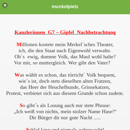
munkelpietz
Kanzlerinnen G7 – Gipfel Nachbetrachtung
M
illionen kostete mein Merkel´sches Theater,
ich, die den Staat nach Eigenwohl verwalte.
Ob´s ewig, dumme Volk, das Maul wohl halte?
Vor mir, so muttergleich. Wer gibt den Vater?
W
as wählt es schon, das törricht´ Volk bequem,
wie´s ist, doch stets dieselben alten Fratzen,
das Heer der Heuchelhunde, Grinsekatzen,
Protest, verbietet sich aus diesem Grunde schon zudem.
S
o gibt´s als Losung auch nur stete Phrase:
„Ich weiß von nichts, mein stolzer Name Hase!“
Dir Bürger dir nur gute Nacht .....
S
chlaf lang und niemals aufgewacht!