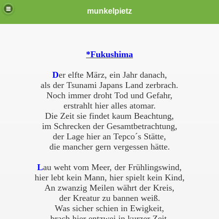
munkelpietz
*Fukushima
D
er elfte März, ein Jahr danach,
als der Tsunami Japans Land zerbrach.
Noch immer droht Tod und Gefahr,
erstrahlt hier alles atomar.
Die Zeit sie findet kaum Beachtung,
im Schrecken der Gesamtbetrachtung,
der Lage hier an Tepco´s Stätte,
die mancher gern vergessen hätte.
L
au weht vom Meer, der Frühlingswind,
hier lebt kein Mann, hier spielt kein Kind,
An zwanzig Meilen währt der Kreis,
der Kreatur zu bannen weiß.
Was sicher schien in Ewigkeit,
brach hier entzwei in kurzer Zeit.