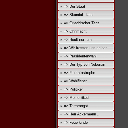
=> Der Staat
=> Skandal - fatal
=> Griechischer Tanz
=> Ohnmacht
=> Heult nur rum
=> Wir fressen uns selber
=> Präsidentenwahl
=> Der Typ von Nebenan
=> Flutkatastrophe
=> Wahlfieber
=> Politiker
=> Meine Stadt
=> Terrorangst
=> Herr Ackermann ...
=> Feuerkinder