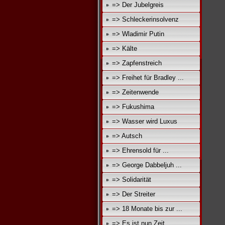
=> Der Jubelgreis
=> Schleckerinsolvenz
=> Wladimir Putin
=> Kälte
=> Zapfenstreich
=> Freihet für Bradley ...
=> Zeitenwende
=> Fukushima
=> Wasser wird Luxus
=> Autsch
=> Ehrensold für ...
=> George Dabbeljuh ...
=> Solidarität
=> Der Streiter
=> 18 Monate bis zur ...
=> Es ist nun Zeit