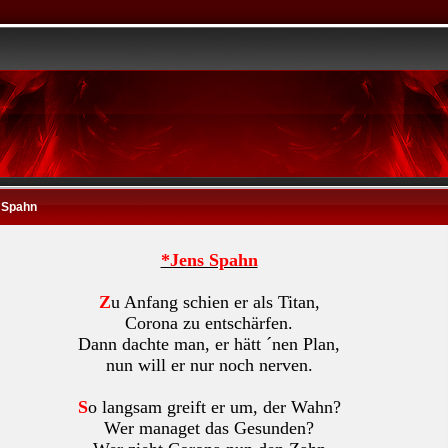
 Spahn
*Jens Spahn
Z
u Anfang schien er als Titan,
Corona zu entschärfen.
Dann dachte man, er hätt ´nen Plan,
nun will er nur noch nerven.
S
o langsam greift er um, der Wahn?
Wer managet das Gesunden?