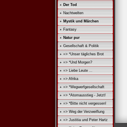
Der Tod
Nachtwelten
Mystik und Märchen
Fantasy
Natur pur
Gesellschaft & Politik
=> *Unser tägliches Brot
=> *Und Morgen?
=> Liebe Leute ...
=> Afrika
=> *Wegwerfgesellschaft
=> *Atomausstieg - Jetzt!
=> *Bitte nicht vergessen!
=> Weg der Verzweiflung
=> Justitia und Peter Hartz