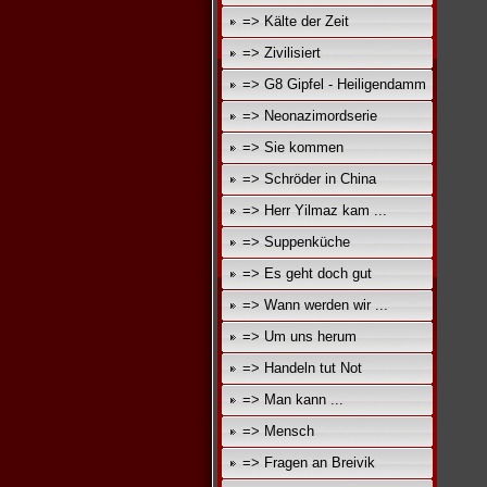
=> Kälte der Zeit
=> Zivilisiert
=> G8 Gipfel - Heiligendamm
=> Neonazimordserie
=> Sie kommen
=> Schröder in China
=> Herr Yilmaz kam ...
=> Suppenküche
=> Es geht doch gut
=> Wann werden wir ...
=> Um uns herum
=> Handeln tut Not
=> Man kann ...
=> Mensch
=> Fragen an Breivik