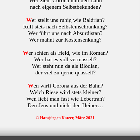
Wer zieht Corona nun den Zahn
nach eigenem Selbstbekunden?
W
er stellt uns ruhig wie Baldrian?
Ruft stets nach Selbsteinschränkung?
Wer führt uns nach Absurdistan?
Wer mahnt zur Kostensenkung?
W
er schien als Held, wie im Roman?
Wer hat es voll vermasselt?
Wer steht nun da als Blödian,
der viel zu qerne quasselt?
W
en wirft Corona aus der Bahn?
Welch Riese wird stets kleiner?
Wen liebt man fast wie Lebertran?
Den Jens und nicht den Heiner…
© Hansjürgen Katzer, März 2021