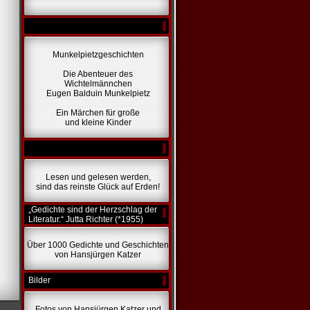
Munkelpietzgeschichten
Die Abenteuer des
Wichtelmännchen
Eugen Balduin Munkelpietz
Ein Märchen für große
und kleine Kinder
Lesen und gelesen werden,
sind das reinste Glück auf Erden!
„Gedichte sind der Herzschlag der
Literatur.“ Jutta Richter (*1955)
Über 1000 Gedichte und Geschichten
von Hansjürgen Katzer
Bilder
Fotos von Hansjürgen Katzer und