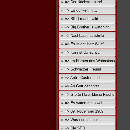
=> Der Nächste, bitte!
=> Es dunkelt in ...
=> BILD macht wild
=> Big Brother is watching
=> Nachbarschaftshilfe
=> Es reicht Herr Wulff
=> Kannst du nicht ...
=> Im Namen des Wahnsinns
=> Schwarzer Freund
=> Anti - Castor Lied
=> An Gott gerichtet
=> Große Haie, kleine Fische
=> Es waren mal zwei
=> 09. November 1989
=> Was ess ich nur
=> Die SPD