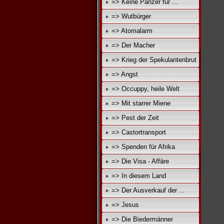
=> Keine Panzer für ...
=> Wutbürger
=> Atomalarm
=> Der Macher
=> Krieg der Spekulantenbrut
=> Angst
=> Occuppy, heile Welt
=> Mit starrer Miene
=> Pest der Zeit
=> Castortransport
=> Spenden für Afrika
=> Die Visa - Affäre
=> In diesem Land
=> Der Ausverkauf der ...
=> Jesus
=> Die Biedermänner