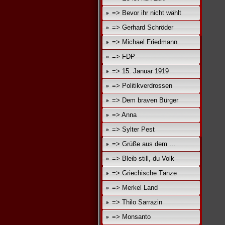
=> Bevor ihr nicht wählt
=> Gerhard Schröder
=> Michael Friedmann
=> FDP
=> 15. Januar 1919
=> Politikverdrossen
=> Dem braven Bürger
=> Anna
=> Sylter Pest
=> Grüße aus dem ...
=> Bleib still, du Volk
=> Griechische Tänze
=> Merkel Land
=> Thilo Sarrazin
=> Monsanto