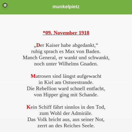
munkelpietz
*09. November 1918
„
D
er Kaiser habe abgedankt,“
ruhig sprach es Max von Baden.
Manch General, er wankt und schwankt,
noch unter Wilhelms Gnaden.
M
atrosen sind längst aufgewacht
in Kiel am Ostseestrande.
Die Rebellion ward schnell entfacht,
von Hipper ging mit Schande.
K
ein Schiff fährt sinnlos in den Tod,
zum Wohl der Admiräle.
Das Volk bricht aus, aus seiner Not,
zerrt an des Reiches Seele.