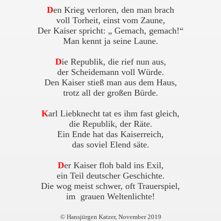
D
en Krieg verloren, den man brach
voll Torheit, einst vom Zaune,
Der Kaiser spricht: „ Gemach, gemach!“
Man kennt ja seine Laune.
D
ie Republik, die rief nun aus,
der Scheidemann voll Würde.
Den Kaiser stieß man aus dem Haus,
trotz all der großen Bürde.
K
arl Liebknecht tat es ihm fast gleich,
die Republik, der Räte.
Ein Ende hat das Kaiserreich,
das soviel Elend säte.
D
er Kaiser floh bald ins Exil,
ein Teil deutscher Geschichte.
Die wog meist schwer, oft Trauerspiel,
im grauen Weltenlichte!
© Hansjürgen Katzer, November 2019