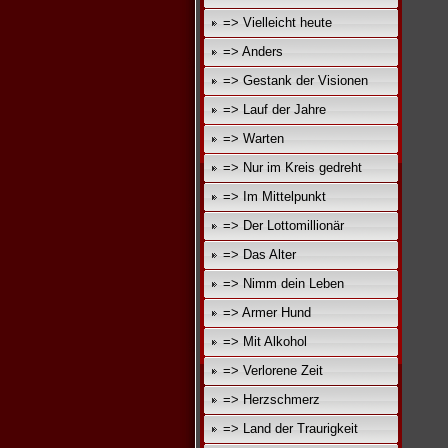
=> Vielleicht heute
=> Anders
=> Gestank der Visionen
=> Lauf der Jahre
=> Warten
=> Nur im Kreis gedreht
=> Im Mittelpunkt
=> Der Lottomillionär
=> Das Alter
=> Nimm dein Leben
=> Armer Hund
=> Mit Alkohol
=> Verlorene Zeit
=> Herzschmerz
=> Land der Traurigkeit