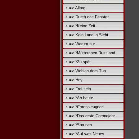
=> Alltag
=> Durch das Fenster
=> *Keine Zeit
=> Kein Land in Sicht
=> Warum nur
=> *Mütterchen Russland
=> *Zu spät
=> Wohlan dem Tun
=> Hey
=> Frei sein
=> *Ab heute
=> *Coronaleugner
=> *Das erste Coronajahr
=> *Staunen
=> *Auf was Neues