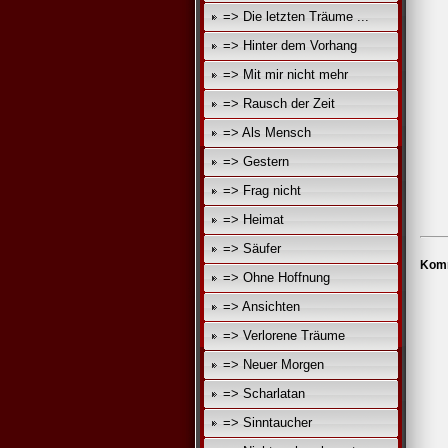
=> Die letzten Träume ...
=> Hinter dem Vorhang
=> Mit mir nicht mehr
=> Rausch der Zeit
=> Als Mensch
=> Gestern
=> Frag nicht
=> Heimat
=> Säufer
Komm
=> Ohne Hoffnung
=> Ansichten
=> Verlorene Träume
=> Neuer Morgen
=> Scharlatan
=> Sinntaucher