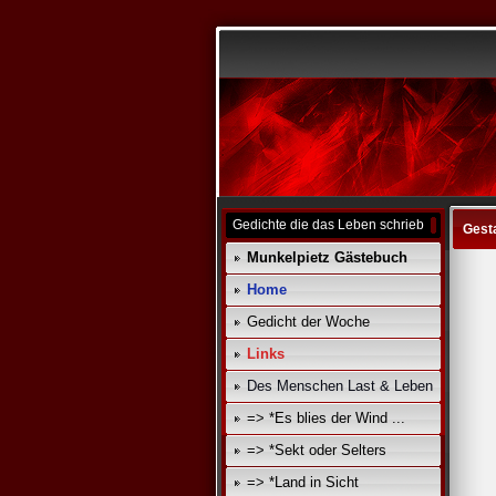
Gedichte die das Leben schrieb
Gest
Munkelpietz Gästebuch
Home
Gedicht der Woche
Links
Des Menschen Last & Leben
=> *Es blies der Wind ...
=> *Sekt oder Selters
=> *Land in Sicht