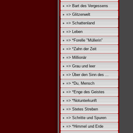
=> Bart des Vergessens
=> Glitzerwelt
=> Schattenland
=> Leben
=> *Forelle "Müllerin"
=> *Zahn der Zeit
=> Millionär
=> Grau und leer
=> Über den Sinn des ...
=> *Du, Mensch
=> *Enge des Geistes
=> *Notunterkunft
=> Stetes Streben
=> Schritte und Spuren
=> *Himmel und Erde