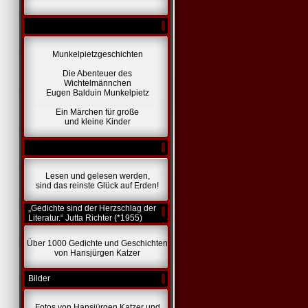
Munkelpietzgeschichten
Die Abenteuer des
Wichtelmännchen
Eugen Balduin Munkelpietz
Ein Märchen für große
und kleine Kinder
Lesen und gelesen werden,
sind das reinste Glück auf Erden!
„Gedichte sind der Herzschlag der
Literatur.“ Jutta Richter (*1955)
Über 1000 Gedichte und Geschichten
von Hansjürgen Katzer
Bilder
Fotos von Hansjürgen Katzer und