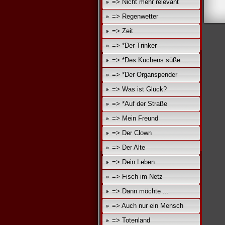
=> Nicht mehr relevant
=> Regenwetter
=> Zeit
=> *Der Trinker
=> *Des Kuchens süße ...
=> *Der Organspender
=> Was ist Glück?
=> *Auf der Straße
=> Mein Freund
=> Der Clown
=> Der Alte
=> Dein Leben
=> Fisch im Netz
=> Dann möchte ...
=> Auch nur ein Mensch
=> Totenland