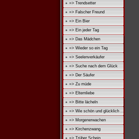
=> Trendsetter
=> Falscher Freund
=> Ein Bier
=> Ein jeder Tag
=> Das Mädchen
=> Wieder so ein Tag
=> Seelenverkäufer
=> Suche nach dem Glück
=> Der Säufer
=> Zu müde
=> Elternliebe
=> Bitte lächeln
=> Wie schön und glücklich ...
=> Morgenerwachen
=> Kirchenzwang
=> Trüber Schein