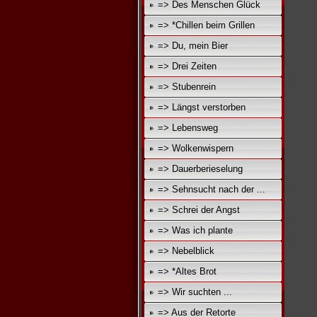
=> Des Menschen Glück
=> *Chillen beim Grillen
=> Du, mein Bier
=> Drei Zeiten
=> Stubenrein
=> Längst verstorben
=> Lebensweg
=> Wolkenwispern
=> Dauerberieselung
=> Sehnsucht nach der ...
=> Schrei der Angst
=> Was ich plante
=> Nebelblick
=> *Altes Brot
=> Wir suchten ...
=> Aus der Retorte