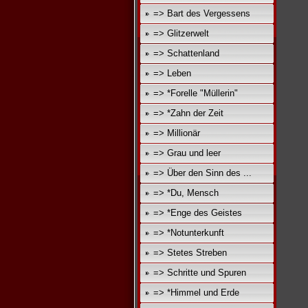
=> Bart des Vergessens
=> Glitzerwelt
=> Schattenland
=> Leben
=> *Forelle "Müllerin"
=> *Zahn der Zeit
=> Millionär
=> Grau und leer
=> Über den Sinn des ...
=> *Du, Mensch
=> *Enge des Geistes
=> *Notunterkunft
=> Stetes Streben
=> Schritte und Spuren
=> *Himmel und Erde