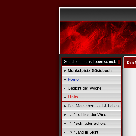
Gedichte die das Leben schrieb
Des 
Munkelpietz Gästebuch
Home
Gedicht der Woche
Links
Des Menschen Last & Leben
=> *Es blies der Wind ...
=> *Sekt oder Selters
=> *Land in Sicht