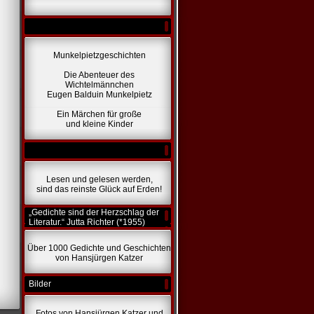
Munkelpietzgeschichten
Die Abenteuer des
Wichtelmännchen
Eugen Balduin Munkelpietz
Ein Märchen für große
und kleine Kinder
Lesen und gelesen werden,
sind das reinste Glück auf Erden!
„Gedichte sind der Herzschlag der
Literatur.“ Jutta Richter (*1955)
Über 1000 Gedichte und Geschichten
von Hansjürgen Katzer
Bilder
Fotos von Hansjürgen Katzer und