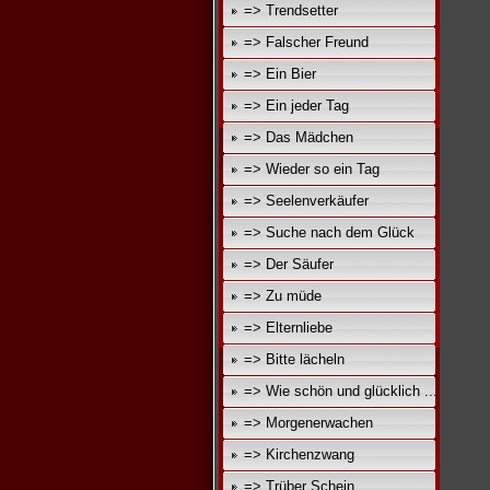
=> Trendsetter
=> Falscher Freund
=> Ein Bier
=> Ein jeder Tag
=> Das Mädchen
=> Wieder so ein Tag
=> Seelenverkäufer
=> Suche nach dem Glück
=> Der Säufer
=> Zu müde
=> Elternliebe
=> Bitte lächeln
=> Wie schön und glücklich ...
=> Morgenerwachen
=> Kirchenzwang
=> Trüber Schein