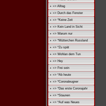
=> Alltag
=> Durch das Fenster
=> *Keine Zeit
=> Kein Land in Sicht
=> Warum nur
=> *Mütterchen Russland
=> *Zu spät
=> Wohlan dem Tun
=> Hey
=> Frei sein
=> *Ab heute
=> *Coronaleugner
=> *Das erste Coronajahr
=> *Staunen
=> *Auf was Neues