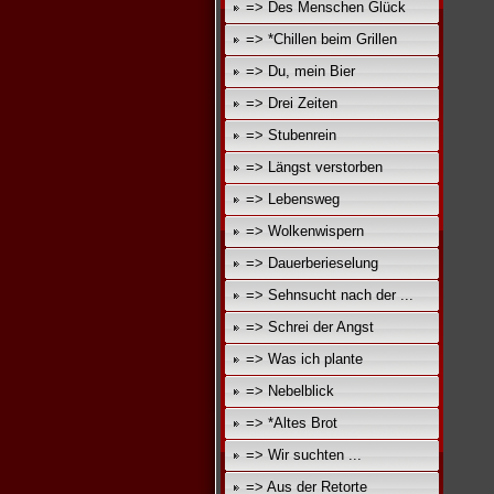
=> Des Menschen Glück
=> *Chillen beim Grillen
=> Du, mein Bier
=> Drei Zeiten
=> Stubenrein
=> Längst verstorben
=> Lebensweg
=> Wolkenwispern
=> Dauerberieselung
=> Sehnsucht nach der ...
=> Schrei der Angst
=> Was ich plante
=> Nebelblick
=> *Altes Brot
=> Wir suchten ...
=> Aus der Retorte