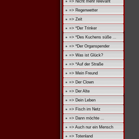
=> Nicht mehr relevant
=> Regenwetter
=> Zeit
=> *Der Trinker
=> *Des Kuchens süße ...
=> *Der Organspender
=> Was ist Glück?
=> *Auf der Straße
=> Mein Freund
=> Der Clown
=> Der Alte
=> Dein Leben
=> Fisch im Netz
=> Dann möchte ...
=> Auch nur ein Mensch
=> Totenland