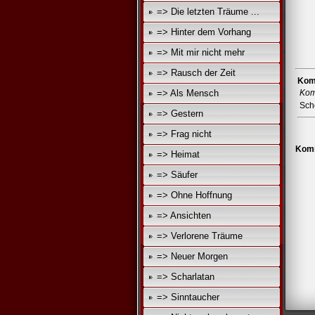
=> Die letzten Träume ...
=> Hinter dem Vorhang
=> Mit mir nicht mehr
=> Rausch der Zeit
Komm
=> Als Mensch
Kom
Sch
=> Gestern
=> Frag nicht
Komm
=> Heimat
=> Säufer
=> Ohne Hoffnung
=> Ansichten
=> Verlorene Träume
=> Neuer Morgen
=> Scharlatan
=> Sinntaucher