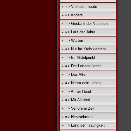
=> Vielleicht heute
=> Anders
=> Gestank der Visionen
=> Lauf der Jahre
=> Warten
=> Nur im Kreis gedreht
=> Im Mittelpunkt
=> Der Lottomillionär
=> Das Alter
=> Nimm dein Leben
=> Armer Hund
=> Mit Alkohol
=> Verlorene Zeit
=> Herzschmerz
=> Land der Traurigkeit