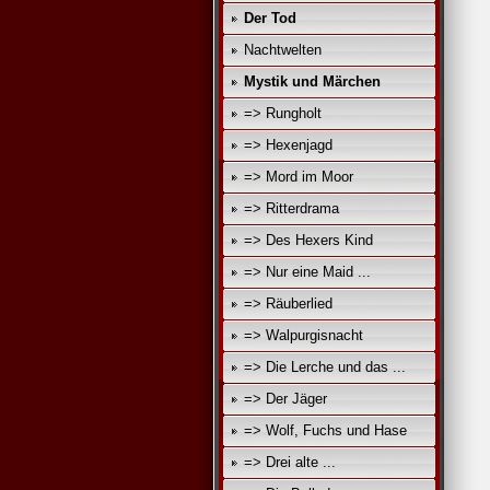
Der Tod
Nachtwelten
Mystik und Märchen
=> Rungholt
=> Hexenjagd
=> Mord im Moor
=> Ritterdrama
=> Des Hexers Kind
=> Nur eine Maid ...
=> Räuberlied
=> Walpurgisnacht
=> Die Lerche und das ...
=> Der Jäger
=> Wolf, Fuchs und Hase
=> Drei alte ...