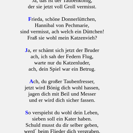
Ja, das ist der Taubenkönig,
der sie jetzt voll Groll vermisst.
F
rieda, schöne Donnerlüttchen,
Hannibal von Pechmarie,
sind vermisst, ach welch ein Düttchen!
Fraß sie wohl mein Katzenvieh?
J
a, er schämt sich jetzt der Bruder
ach, ich sah der Federn Flug,
warte nur du Katzenluder,
ach, dein Spiel war ein Betrug.
A
ch, du großer Taubenfresser,
jetzt wird Bönig dich wohl hassen,
jagen dich mit Beil und Messer
und er wird dich sicher fassen.
S
o verspielst du wohl dein Leben,
sieben soll ein Kater haben.
Schuld musst du dir selber geben,
werd´ beim Flieder dich vergraben.