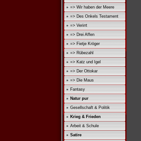
=> Wir haben der Meere
=> Des Onkels Testament
=> Verirrt
=> Drei Affen
=> Fietje Kröger
=> Rübezahl
=> Katz und Igel
=> Der Ottokar
=> Die Maus
Fantasy
Natur pur
Gesellschaft & Politik
Krieg & Frieden
Arbeit & Schule
Satire