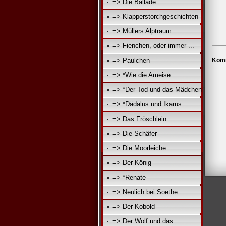
=> Die Ballade ...
=> Klapperstorchgeschichten
=> Müllers Alptraum
=> Fienchen, oder immer ...
=> Paulchen
Komm
=> *Wie die Ameise ...
=> *Der Tod und das Mädchen
=> *Dädalus und Ikarus
=> Das Fröschlein
=> Die Schäfer
=> Die Moorleiche
=> Der König
=> *Renate
=> Neulich bei Soethe
=> Der Kobold
=> Der Wolf und das ...