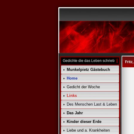
Gedichte die das Leben schrieb
Fritz
Munkelpietz Gästebuch
Home
Gedicht der Woche
Links
Des Menschen Last & Leben
Das Jahr
Kinder dieser Erde
Liebe und a. Krankheiten