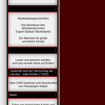
Munkelpietzgeschichten
Die Abenteuer des
Wichtelmännchen
Eugen Balduin Munkelpietz
Ein Märchen für große
und kleine Kinder
Lesen und gelesen werden,
sind das reinste Glück auf Erden!
„Gedichte sind der Herzschlag der
Literatur.“ Jutta Richter (*1955)
Über 1000 Gedichte und Geschichten
von Hansjürgen Katzer
Bilder
Fotos von Hansjürgen Katzer und