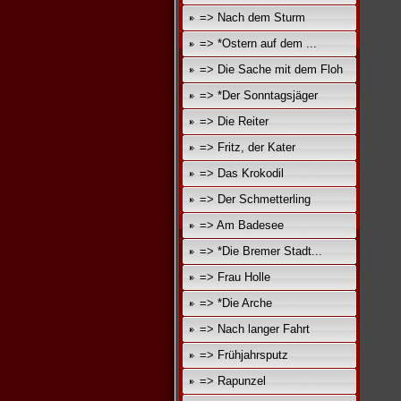
=> Nach dem Sturm
=> *Ostern auf dem ...
=> Die Sache mit dem Floh
=> *Der Sonntagsjäger
=> Die Reiter
=> Fritz, der Kater
=> Das Krokodil
=> Der Schmetterling
=> Am Badesee
=> *Die Bremer Stadt...
=> Frau Holle
=> *Die Arche
=> Nach langer Fahrt
=> Frühjahrsputz
=> Rapunzel