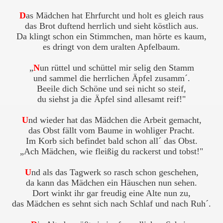
D
as Mädchen hat Ehrfurcht und holt es gleich raus
das Brot duftend herrlich und sieht köstlich aus.
Da klingt schon ein Stimmchen, man hörte es kaum,
es dringt von dem uralten Apfelbaum.
„
N
un rüttel und schüttel mir selig den Stamm
und sammel die herrlichen Äpfel zusamm´.
Beeile dich Schöne und sei nicht so steif,
du siehst ja die Äpfel sind allesamt reif!"
U
nd wieder hat das Mädchen die Arbeit gemacht,
das Obst fällt vom Baume in wohliger Pracht.
Im Korb sich befindet bald schon all´ das Obst.
„Ach Mädchen, wie fleißig du rackerst und tobst!"
U
nd als das Tagwerk so rasch schon geschehen,
da kann das Mädchen ein Häuschen nun sehen.
Dort winkt ihr gar freudig eine Alte nun zu,
das Mädchen es sehnt sich nach Schlaf und nach Ruh´.