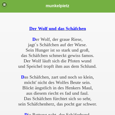
munkelpietz
Der Wolf und das Schäfchen
D
er Wolf, der graue Riese,
jagt´s Schäfchen auf der Wiese.
Sein Hunger ist so stark und groß,
das Schäfchen schmeckt gewiss famos.
Der Wolf läuft sich die Pfoten wund
und Speichel tropft ihm aus dem Schlund.
D
as Schäfchen, zart und noch so klein,
möcht' nicht des Wolfes Beute sein.
Blickt ängstlich in des Henkers Maul,
aus diesem riecht es fad und faul.
Das Schäfchen fürchtet sich so sehr,
sein Schäfchenherz, das pocht gar schwer.
D
ie Rettung naht, der Schäferhund,