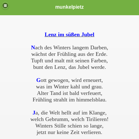
munkelpietz
Lenz im süßen Jubel
N
ach des Winters langem Darben,
wächst der Frühling aus der Erde
.
Tupft und malt mit seinen Farben,
bunt den Lenz, das Jubel werde
.
G
ott gewogen, wird erneuert
,
was im Winter kahl und grau
.
Alter Tand ist bald verfeuert
,
Frühling strahlt im himmelsblau
.
J
a, die Welt hellt auf im Klange,
welch Gebrumm, welch Tirilieren!
Winters Stille schien so lange,
jetzt nur keine Zeit verlieren.