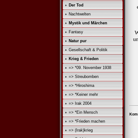
Der Tod
Nachtwelten
Mystik und Märchen
Fantasy
W
un
Natur pur
Gesellschaft & Politik
Krieg & Frieden
=> *09. November 1938
=> Streubomben
=> *Hiroshima
=> *Keiner mehr
=> Irak 2004
=> *Ein Mensch
Komm
=> *Frieden machen
=> (Irak)krieg