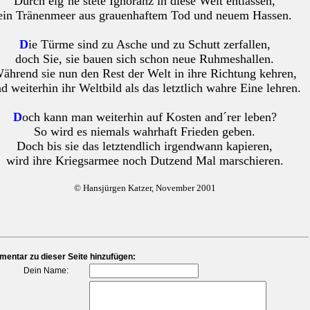
Durch eig´ne stete Ignoranz in diese Welt entlassen,
ein Tränenmeer aus grauenhaftem Tod und neuem Hassen.
D
ie Türme sind zu Asche und zu Schutt zerfallen,
doch Sie, sie bauen sich schon neue Ruhmeshallen.
ährend sie nun den Rest der Welt in ihre Richtung kehren,
d weiterhin ihr Weltbild als das letztlich wahre Eine lehren.
D
och kann man weiterhin auf Kosten and´rer leben?
So wird es niemals wahrhaft Frieden geben.
Doch bis sie das letztendlich irgendwann kapieren,
wird ihre Kriegsarmee noch Dutzend Mal marschieren.
© Hansjürgen Katzer, November 2001
entar zu dieser Seite hinzufügen:
Dein Name: