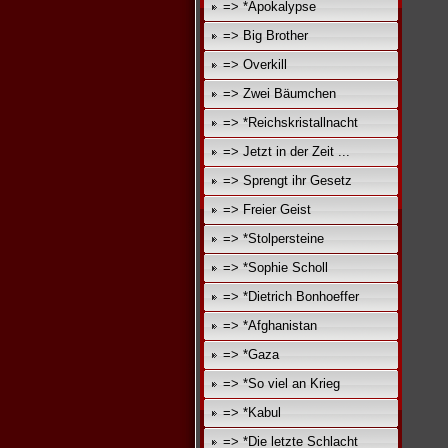
=> *Apokalypse
=> Big Brother
=> Overkill
=> Zwei Bäumchen
=> *Reichskristallnacht
=> Jetzt in der Zeit ...
=> Sprengt ihr Gesetz
=> Freier Geist
=> *Stolpersteine
=> *Sophie Scholl
=> *Dietrich Bonhoeffer
=> *Afghanistan
=> *Gaza
=> *So viel an Krieg
=> *Kabul
=> *Die letzte Schlacht