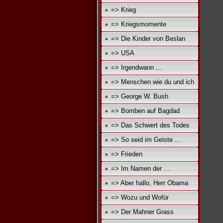
=> Krieg
=> Kriegsmomente
=> Die Kinder von Beslan
=> USA
=> Irgendwann ...
=> Menschen wie du und ich
=> George W. Bush
=> Bomben auf Bagdad
=> Das Schwert des Todes
=> So seid im Geiste ...
=> Frieden
=> Im Namen der ...
=> Aber hallo, Herr Obama
=> Wozu und Wofür
=> Der Mahner Grass