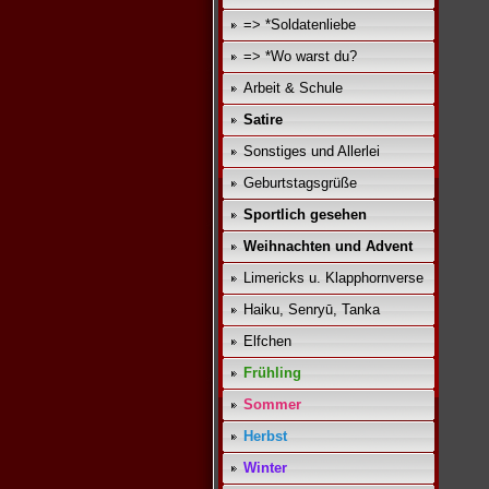
=> *Soldatenliebe
=> *Wo warst du?
Arbeit & Schule
Satire
Sonstiges und Allerlei
Geburtstagsgrüße
Sportlich gesehen
Weihnachten und Advent
Limericks u. Klapphornverse
Haiku, Senryū, Tanka
Elfchen
Frühling
Sommer
Herbst
Winter