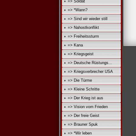
=> Soldat
=> *Wann?
=> Sind wir wieder still
=> Nahostkonflikt
=> Freiheitssturm
=> Kana
=> Kriegsgeist
=> Deutsche Rüstungs...
=> Kriegsverbrecher USA
=> Die Türme
=> Kleine Schritte
=> Der Krieg ist aus
=> Vision vom Frieden
=> Der freie Geist
=> Brauner Spuk
=> *Wir leben