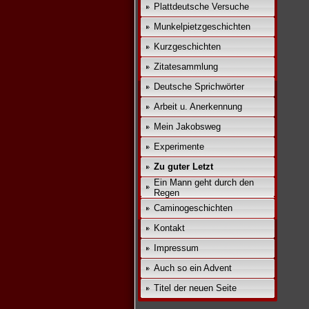
Plattdeutsche Versuche
Munkelpietzgeschichten
Kurzgeschichten
Zitatesammlung
Deutsche Sprichwörter
Arbeit u. Anerkennung
Mein Jakobsweg
Experimente
Zu guter Letzt
Ein Mann geht durch den
Regen
Caminogeschichten
Kontakt
Impressum
Auch so ein Advent
Titel der neuen Seite