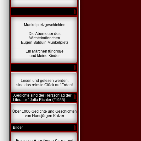
Munkelpietzgeschichten
Die Abenteuer des
Wichtelmännchen
Eugen Balduin Munkelpietz
Ein Märchen für große
und kleine Kinder
Lesen und gelesen werden,
sind das reinste Glück auf Erden!
„Gedichte sind der Herzschlag der
Literatur.“ Jutta Richter (*1955)
Über 1000 Gedichte und Geschichten
von Hansjürgen Katzer
Bilder
Fotos von Hansjürgen Katzer und