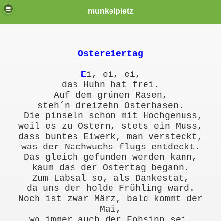
munkelpietz
Ostereiertag
E
i, ei, ei,
das Huhn hat frei.
Auf dem grünen Rasen,
steh´n dreizehn Osterhasen.
Die pinseln schon mit Hochgenuss,
weil es zu Ostern, stets ein Muss,
dass buntes Eiwerk, man versteckt,
was der Nachwuchs flugs entdeckt.
Das gleich gefunden werden kann,
kaum das der Ostertag begann.
Zum Labsal so, als Dankestat,
da uns der holde Frühling ward.
Noch ist zwar März, bald kommt der
Mai,
wo immer auch der Fohsinn sei.