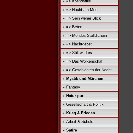
=> Abendstille
=> Nacht am Meer
=> Sein weher Blick
=> Beten
=> Mondes Stelldichein
=> Nachtgebet
=> Still wird es ...
=> Das Wolkenschaf
=> Geschichten der Nacht
Mystik und Märchen
Fantasy
Natur pur
Gesellschaft & Politik
Krieg & Frieden
Arbeit & Schule
Satire