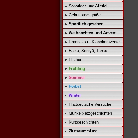
Sonstiges und Allerlei
Geburtstagsgrüße
Sportlich gesehen
Weihnachten und Advent
Limericks u. Klapphornverse
Haiku, Senryū, Tanka
Elfchen
Frühling
Sommer
Herbst
Winter
Plattdeutsche Versuche
Munkelpietzgeschichten
Kurzgeschichten
Zitatesammlung