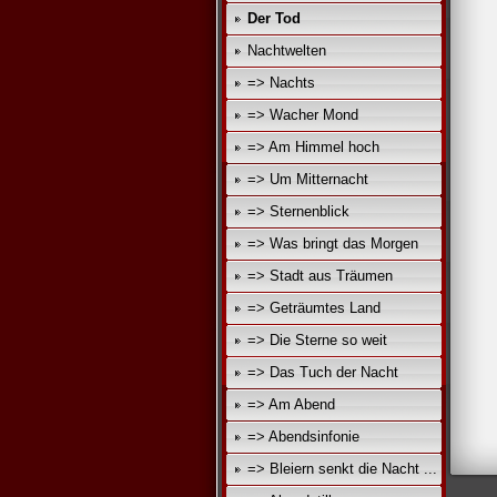
Der Tod
Nachtwelten
=> Nachts
=> Wacher Mond
=> Am Himmel hoch
=> Um Mitternacht
=> Sternenblick
=> Was bringt das Morgen
=> Stadt aus Träumen
=> Geträumtes Land
=> Die Sterne so weit
=> Das Tuch der Nacht
=> Am Abend
=> Abendsinfonie
=> Bleiern senkt die Nacht ...