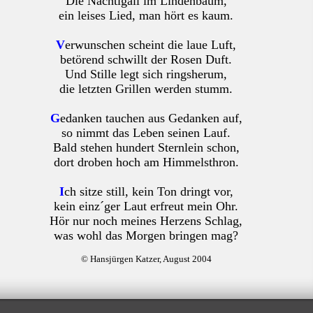
Die Nachtigall im Lindenbaum,
ein leises Lied, man hört es kaum.
V
erwunschen scheint die laue Luft,
betörend schwillt der Rosen Duft.
Und Stille legt sich ringsherum,
die letzten Grillen werden stumm.
G
edanken tauchen aus Gedanken auf,
so nimmt das Leben seinen Lauf.
Bald stehen hundert Sternlein schon,
dort droben hoch am Himmelsthron.
I
ch sitze still, kein Ton dringt vor,
kein einz´ger Laut erfreut mein Ohr.
Hör nur noch meines Herzens Schlag,
was wohl das Morgen bringen mag?
© Hansjürgen Katzer, August 2004