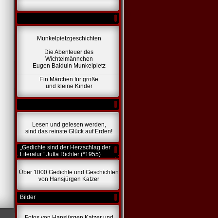
Munkelpietzgeschichten
Die Abenteuer des
Wichtelmännchen
Eugen Balduin Munkelpietz
Ein Märchen für große
und kleine Kinder
Lesen und gelesen werden,
sind das reinste Glück auf Erden!
„Gedichte sind der Herzschlag der
Literatur.“ Jutta Richter (*1955)
Über 1000 Gedichte und Geschichten
von Hansjürgen Katzer
Bilder
Fotos von Hansjürgen Katzer und