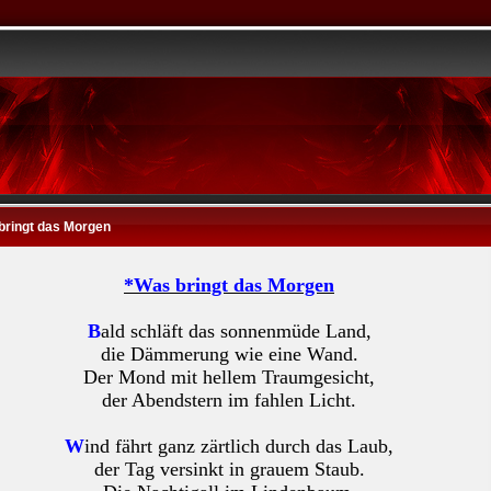
bringt das Morgen
*Was bringt das Morgen
B
ald schläft das sonnenmüde Land,
die Dämmerung wie eine Wand.
Der Mond mit hellem Traumgesicht,
der Abendstern im fahlen Licht.
W
ind fährt ganz zärtlich durch das Laub,
der Tag versinkt in grauem Staub.