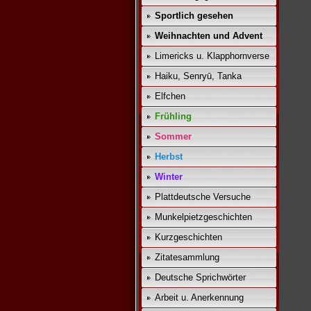
Sportlich gesehen
Weihnachten und Advent
Limericks u. Klapphornverse
Haiku, Senryū, Tanka
Elfchen
Frühling
Sommer
Herbst
Winter
Plattdeutsche Versuche
Munkelpietzgeschichten
Kurzgeschichten
Zitatesammlung
Deutsche Sprichwörter
Arbeit u. Anerkennung