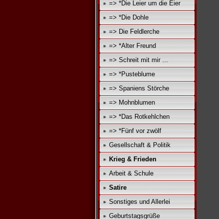
=> *Die Leier um die Eier
=> *Die Dohle
=> Die Feldlerche
=> *Alter Freund
=> Schreit mit mir ...
=> *Pusteblume
=> Spaniens Störche
=> Mohnblumen
=> *Das Rotkehlchen
=> *Fünf vor zwölf
Gesellschaft & Politik
Krieg & Frieden
Arbeit & Schule
Satire
Sonstiges und Allerlei
Geburtstagsgrüße