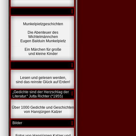
Munkelpietzgeschichten
Die Abenteuer des
Wichtelmännchen
Eugen Balduin Munkelpietz
Ein Märchen für große
und kleine Kinder
Lesen und gelesen werden,
sind das reinste Glück auf Erden!
„Gedichte sind der Herzschlag der
Literatur.“ Jutta Richter (*1955)
Über 1000 Gedichte und Geschichten
von Hansjürgen Katzer
Bilder
Fotos von Hansjürgen Katzer und