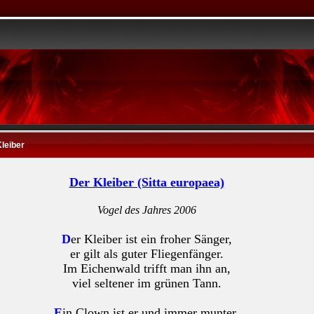
leiber
Der Kleiber (Sitta europaea)
Vogel des Jahres 2006
D
er Kleiber ist ein froher Sänger,
er gilt als guter Fliegenfänger.
Im Eichenwald trifft man ihn an,
viel seltener im grünen Tann.
E
in Clown ist er und immer munter,