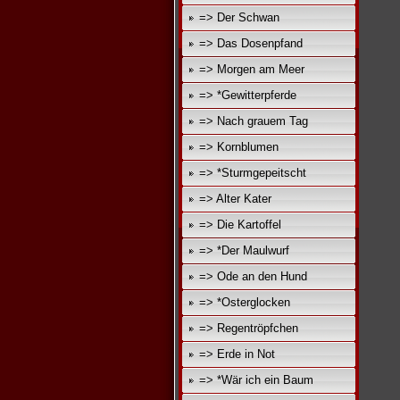
=> Der Schwan
=> Das Dosenpfand
=> Morgen am Meer
=> *Gewitterpferde
=> Nach grauem Tag
=> Kornblumen
=> *Sturmgepeitscht
=> Alter Kater
=> Die Kartoffel
=> *Der Maulwurf
=> Ode an den Hund
=> *Osterglocken
=> Regentröpfchen
=> Erde in Not
=> *Wär ich ein Baum