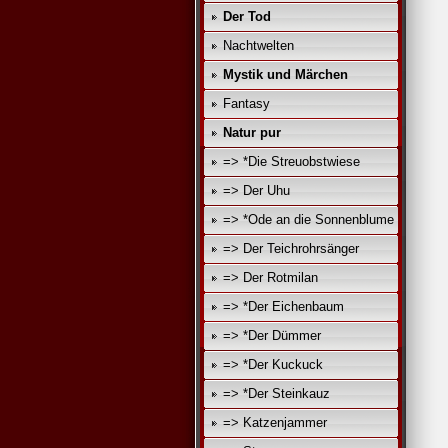
Der Tod
Nachtwelten
Mystik und Märchen
Fantasy
Natur pur
=> *Die Streuobstwiese
=> Der Uhu
=> *Ode an die Sonnenblume
=> Der Teichrohrsänger
=> Der Rotmilan
=> *Der Eichenbaum
=> *Der Dümmer
=> *Der Kuckuck
=> *Der Steinkauz
=> Katzenjammer