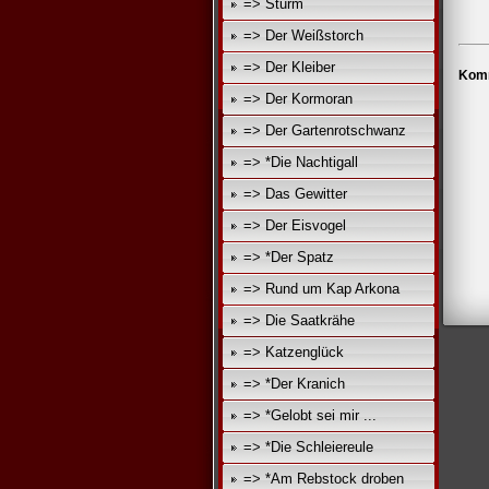
=> Sturm
=> Der Weißstorch
=> Der Kleiber
Komm
=> Der Kormoran
=> Der Gartenrotschwanz
=> *Die Nachtigall
=> Das Gewitter
=> Der Eisvogel
=> *Der Spatz
=> Rund um Kap Arkona
=> Die Saatkrähe
=> Katzenglück
=> *Der Kranich
=> *Gelobt sei mir ...
=> *Die Schleiereule
=> *Am Rebstock droben