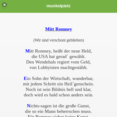
munkelpietz
Mitt Romney
(Wir sind verschont geblieben)
M
itt Romney, heißt der neue Held,
die USA hat gerad´ gewählt.
Den Wendehals regiert vom Geld,
von Lobbyisten machtgestählt.
E
in Sohn der Wirtschaft, wunderbar,
mit jedem Schritt ein Heil´genschein.
Noch ist sein Bildnis hell und klar,
doch wird es bald schon anders sein.
N
ichts-sagen ist die große Gunst,
die so ein Mann beherrschen muss.
Für Romney sicher keine Kunst.