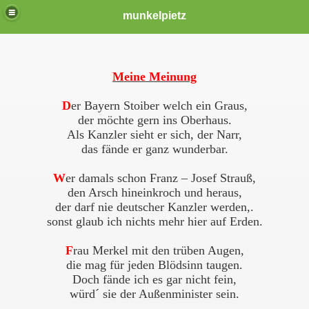
munkelpietz
Meine Meinung
D
er Bayern Stoiber welch ein Graus,
der möchte gern ins Oberhaus.
Als Kanzler sieht er sich, der Narr,
das fände er ganz wunderbar.
W
er damals schon Franz – Josef Strauß,
den Arsch hineinkroch und heraus,
der darf nie deutscher Kanzler werden,.
sonst glaub ich nichts mehr hier auf Erden.
F
rau Merkel mit den trüben Augen,
die mag für jeden Blödsinn taugen.
Doch fände ich es gar nicht fein,
würd´ sie der Außenminister sein.