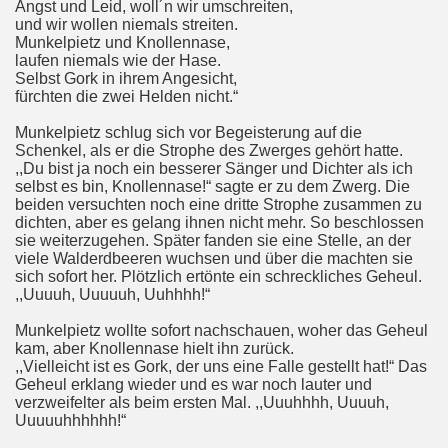
Angst und Leid, woll´n wir umschreiten,
und wir wollen niemals streiten.
Munkelpietz und Knollennase,
laufen niemals wie der Hase.
Selbst Gork in ihrem Angesicht,
fürchten die zwei Helden nicht.“
Munkelpietz schlug sich vor Begeisterung auf die
Schenkel, als er die Strophe des Zwerges gehört hatte.
,,Du bist ja noch ein besserer Sänger und Dichter als ich
selbst es bin, Knollennase!“ sagte er zu dem Zwerg. Die
beiden versuchten noch eine dritte Strophe zusammen zu
dichten, aber es gelang ihnen nicht mehr. So beschlossen
sie weiterzugehen. Später fanden sie eine Stelle, an der
viele Walderdbeeren wuchsen und über die machten sie
sich sofort her. Plötzlich ertönte ein schreckliches Geheul.
,,Uuuuh, Uuuuuh, Uuhhhh!“
Munkelpietz wollte sofort nachschauen, woher das Geheul
kam, aber Knollennase hielt ihn zurück.
,,Vielleicht ist es Gork, der uns eine Falle gestellt hat!“ Das
Geheul erklang wieder und es war noch lauter und
verzweifelter als beim ersten Mal. ,,Uuuhhhh, Uuuuh,
Uuuuuhhhhhh!“