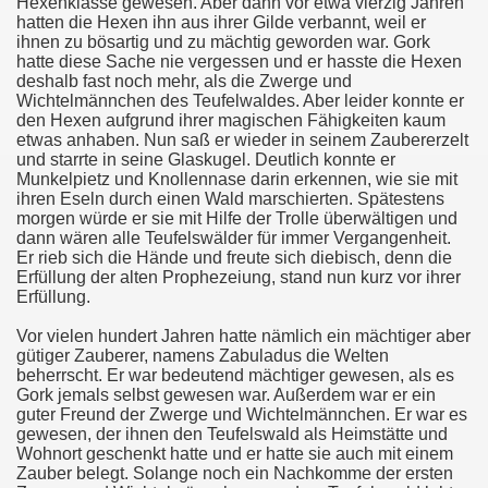
Hexenklasse gewesen. Aber dann vor etwa vierzig Jahren
hatten die Hexen ihn aus ihrer Gilde verbannt, weil er
ihnen zu bösartig und zu mächtig geworden war. Gork
hatte diese Sache nie vergessen und er hasste die Hexen
deshalb fast noch mehr, als die Zwerge und
Wichtelmännchen des Teufelwaldes. Aber leider konnte er
den Hexen aufgrund ihrer magischen Fähigkeiten kaum
etwas anhaben. Nun saß er wieder in seinem Zaubererzelt
und starrte in seine Glaskugel. Deutlich konnte er
Munkelpietz und Knollennase darin erkennen, wie sie mit
ihren Eseln durch einen Wald marschierten. Spätestens
morgen würde er sie mit Hilfe der Trolle überwältigen und
dann wären alle Teufelswälder für immer Vergangenheit.
Er rieb sich die Hände und freute sich diebisch, denn die
Erfüllung der alten Prophezeiung, stand nun kurz vor ihrer
Erfüllung.
Vor vielen hundert Jahren hatte nämlich ein mächtiger aber
gütiger Zauberer, namens Zabuladus die Welten
beherrscht. Er war bedeutend mächtiger gewesen, als es
Gork jemals selbst gewesen war. Außerdem war er ein
guter Freund der Zwerge und Wichtelmännchen. Er war es
gewesen, der ihnen den Teufelswald als Heimstätte und
Wohnort geschenkt hatte und er hatte sie auch mit einem
Zauber belegt. Solange noch ein Nachkomme der ersten