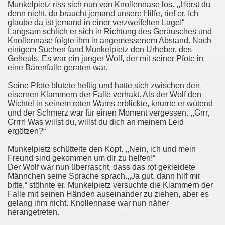
Munkelpietz riss sich nun von Knollennase los. ,,Hörst du
denn nicht, da braucht jemand unsere Hilfe, rief er. Ich
glaube da ist jemand in einer verzweifelten Lage!“
Langsam schlich er sich in Richtung des Geräusches und
Knollennase folgte ihm in angemessenem Abstand. Nach
einigem Suchen fand Munkelpietz den Urheber, des
Geheuls. Es war ein junger Wolf, der mit seiner Pfote in
eine Bärenfalle geraten war.
Seine Pfote blutete heftig und hatte sich zwischen den
eisernen Klammern der Falle verhakt. Als der Wolf den
Wichtel in seinem roten Wams erblickte, knurrte er wütend
und der Schmerz war für einen Moment vergessen. ,,Grrr,
Grrrr! Was willst du, willst du dich an meinem Leid
ergötzen?“
Munkelpietz schüttelte den Kopf. ,,Nein, ich und mein
Freund sind gekommen um dir zu helfen!“
Der Wolf war nun überrascht, dass das rot gekleidete
Männchen seine Sprache sprach.,,Ja gut, dann hilf mir
bitte,“ stöhnte er. Munkelpietz versuchte die Klammern der
Falle mit seinen Händen auseinander zu ziehen, aber es
gelang ihm nicht. Knollennase war nun näher
herangetreten.