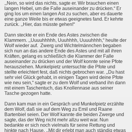
,,Nein, so wird das nichts, sagte er. Wir brauchen einen
langen Hebel, um die Falle auseinander zu drücken.“ Er
ging los um einen langen Ast zu suchen, aber es dauerte
eine ganze Weile bis er etwas geeignetes fand. Er kehrte
zurück. ,,Hier, das müsste gehen!“
Dann steckte er ein Ende des Astes zwischen die
Klammern. ,,Uuuuhhhhh, Uuuhhhh, Uuuuhhhh,“ heulte der
Wolf wieder auf. Zwerg und Wichtelmännchen begaben
sich nun an das andere Ende des Astes und mit all ihren
Kräften, gelang es schließlich die Klammer der Falle
auseinander zu drücken und der Wolf konnte seine Pfote
herausziehen. Munkelpietz untersuchte die Pfote und
stellte erleichtert fest, daß nichts gebrochen war. ,,Du hast
sehr viel Glück gehabt, in einigen Tagen wird deine Pfote
wie neu sein,“ sagte er zu dem Wolf und verband ihn dann
mit einem Taschentuch, das Knollennase aus seiner
Tasche gezogen hatte.
Dann kam man in ein Gespräch und Munkelpietz erzählte
dem Wolf, daß sie auf dem Weg zu Emil und Raane
Bartenbiel seien. Der Wolf kannte die beiden Zwerge und
sagte, das der Weg nicht mehr allzu weit war. Nun
bedankte er sich noch vielmals für seine Rettung und
hinkte nach Hause. ,,Mit dir erlebt man auch ständig etwas