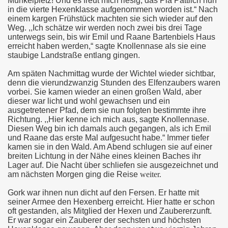
Munkelpietz! Und es freut mich riesig, das Pia Pattlich nun
in die vierte Hexenklasse aufgenommen worden ist.“ Nach
einem kargen Frühstück machten sie sich wieder auf den
Weg. ,,Ich schätze wir werden noch zwei bis drei Tage
unterwegs sein, bis wir Emil und Raane Bartenbiels Haus
erreicht haben werden,“ sagte Knollennase als sie eine
staubige Landstraße entlang gingen.
Am späten Nachmittag wurde der Wichtel wieder sichtbar,
denn die vierundzwanzig Stunden des Elfenzaubers waren
vorbei. Sie kamen wieder an einen großen Wald, aber
dieser war licht und wohl gewachsen und ein
ausgetretener Pfad, dem sie nun folgten bestimmte ihre
Richtung. ,,Hier kenne ich mich aus, sagte Knollennase.
Diesen Weg bin ich damals auch gegangen, als ich Emil
und Raane das erste Mal aufgesucht habe.“ Immer tiefer
kamen sie in den Wald. Am Abend schlugen sie auf einer
breiten Lichtung in der Nähe eines kleinen Baches ihr
Lager auf. Die Nacht über schliefen sie ausgezeichnet und
am nächsten Morgen ging die Reise
weiter.
Gork war ihnen nun dicht auf den Fersen. Er hatte mit
seiner Armee den Hexenberg erreicht. Hier hatte er schon
oft gestanden, als Mitglied der Hexen und Zaubererzunft.
Er war sogar ein Zauberer der sechsten und höchsten