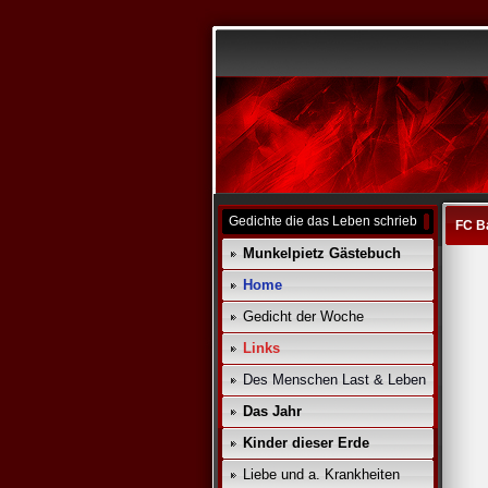
Gedichte die das Leben schrieb
FC B
Munkelpietz Gästebuch
Home
Gedicht der Woche
Links
Des Menschen Last & Leben
Das Jahr
Kinder dieser Erde
Liebe und a. Krankheiten