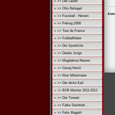
=> Der Läufer
=> Otto Rehagel
Komm
=> Fussball - Heroen
=> Peking 2008
=> Tour de France
=> Fußballfieber
=> Die Sportliche
=> Danke Jungs
=> Magdalena Neuner
=> Georg Hackl
=> Rosi Mittermaier
=> Der dicke Karl
=> BVB Meister 2011-2012
=> Der Torwart
=> Falke Steinfeld ...
=> Felix Magath