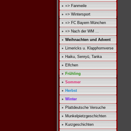
=> Fanmeile
=> Wintersport
=> FC Bayern München
=> Nach der WM ...
Weihnachten und Advent
Limericks u. Klapphornverse
Haiku, Senryū, Tanka
Elfchen
Frühling
Sommer
Herbst
Winter
Plattdeutsche Versuche
Munkelpietzgeschichten
Kurzgeschichten