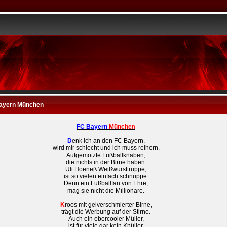
ayern München
FC Bayern
Münche
n
D
enk ich an den FC Bayern,
wird mir schlecht und ich muss reihern.
Aufgemotzte Fußballknaben,
die nichts in der Birne haben.
Uli Hoeneß Weißwursttruppe,
ist so vielen einfach schnuppe.
Denn ein Fußballfan von Ehre,
mag sie nicht die Millionäre.
K
roos mit gelverschmierter Birne,
trägt die Werbung auf der Stirne.
Auch ein obercooler Müller,
ist für viele gar kein Knüller.