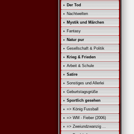
Der Tod
Nachtwelten
Mystik und Märchen
Fantasy
Natur pur
Gesellschaft & Politik
Krieg & Frieden
Arbeit & Schule
Satire
Sonstiges und Allerlei
Geburtstagsgrüße
Sportlich gesehen
=> König Fussball
=> WM - Fieber (2006)
=> Zweiundzwanzig ...