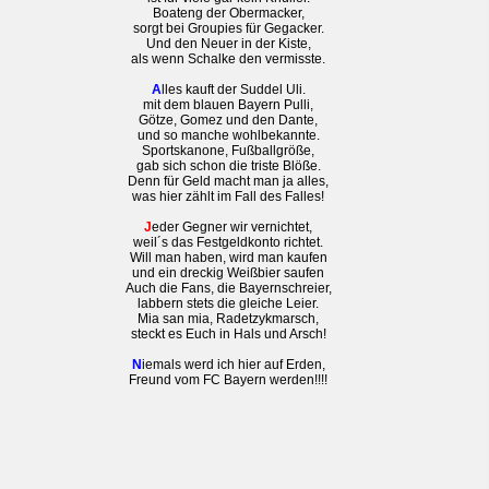
Boateng der Obermacker,
sorgt bei Groupies für Gegacker.
Und den Neuer in der Kiste,
als wenn Schalke den vermisste.
A
lles kauft der Suddel Uli.
mit dem blauen Bayern Pulli,
Götze, Gomez und den Dante,
und so manche wohlbekannte.
Sportskanone, Fußballgröße,
gab sich schon die triste Blöße.
Denn für Geld macht man ja alles,
was hier zählt im Fall des Falles!
J
eder Gegner wir vernichtet,
weil´s das Festgeldkonto richtet.
Will man haben, wird man kaufen
und ein dreckig Weißbier saufen
A
uch die Fans, die Bayernschreier,
labbern stets die gleiche Leier.
Mia san mia, Radetzykmarsch,
steckt es Euch in Hals und Arsch!
N
iemals werd ich hier auf Erden,
Freund vom FC Bayern werden!!!!