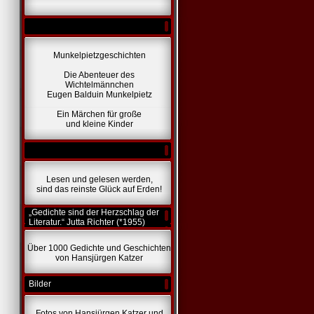
Munkelpietzgeschichten
Die Abenteuer des
Wichtelmännchen
Eugen Balduin Munkelpietz
Ein Märchen für große
und kleine Kinder
Lesen und gelesen werden,
sind das reinste Glück auf Erden!
„Gedichte sind der Herzschlag der
Literatur.“ Jutta Richter (*1955)
Über 1000 Gedichte und Geschichten
von Hansjürgen Katzer
Bilder
Fotos von Hansjürgen Katzer und