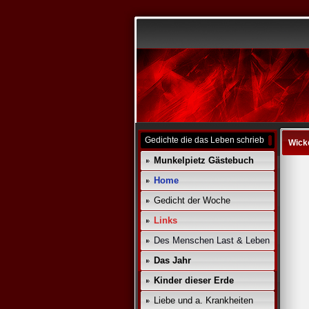
Gedichte die das Leben schrieb
Wick
Munkelpietz Gästebuch
Home
Gedicht der Woche
Links
Des Menschen Last & Leben
Das Jahr
Kinder dieser Erde
Liebe und a. Krankheiten