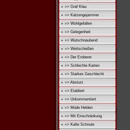
=> Graf Klau
=> Katzengejammer
=> Wohlgefallen
=> Gelegenheit
=> Wutschnaubend
=> Wettschießen
=> Der Eroberer
=> Schlechte Karten
=> Starkes Geschlecht
=> Absturz
=> Etabliert
=> Unkommentiert
=> Müde Helden
=> Mit Einschränkung
=> Kalte Schnute