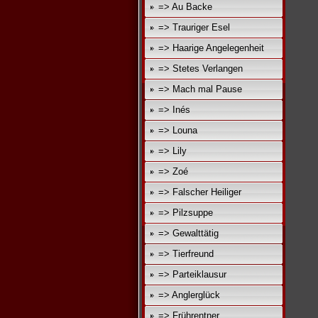
=> Au Backe
=> Trauriger Esel
=> Haarige Angelegenheit
=> Stetes Verlangen
=> Mach mal Pause
=> Inés
=> Louna
=> Lily
=> Zoé
=> Falscher Heiliger
=> Pilzsuppe
=> Gewalttätig
=> Tierfreund
=> Parteiklausur
=> Anglerglück
=> Frührentner