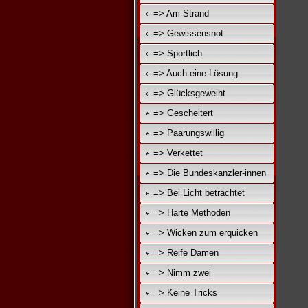
=> Am Strand
=> Gewissensnot
=> Sportlich
=> Auch eine Lösung
=> Glücksgeweiht
=> Gescheitert
=> Paarungswillig
=> Verkettet
=> Die Bundeskanzler-innen
=> Bei Licht betrachtet
=> Harte Methoden
=> Wicken zum erquicken
=> Reife Damen
=> Nimm zwei
=> Keine Tricks