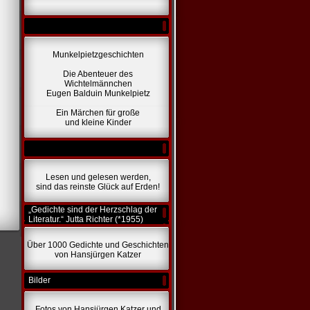
Munkelpietzgeschichten
Die Abenteuer des
Wichtelmännchen
Eugen Balduin Munkelpietz
Ein Märchen für große
und kleine Kinder
Lesen und gelesen werden,
sind das reinste Glück auf Erden!
„Gedichte sind der Herzschlag der
Literatur.“ Jutta Richter (*1955)
Über 1000 Gedichte und Geschichten
von Hansjürgen Katzer
Bilder
Fotos von Hansjürgen Katzer und