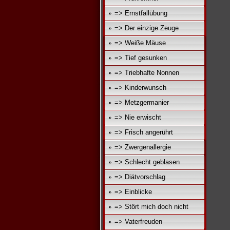
=> Ernstfallübung
=> Der einzige Zeuge
=> Weiße Mäuse
=> Tief gesunken
=> Triebhafte Nonnen
=> Kinderwunsch
=> Metzgermanier
=> Nie erwischt
=> Frisch angerührt
=> Zwergenallergie
=> Schlecht geblasen
=> Diätvorschlag
=> Einblicke
=> Stört mich doch nicht
=> Vaterfreuden