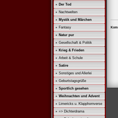
Der Tod
Nachtwelten
Mystik und Märchen
Fantasy
Komm
Natur pur
Gesellschaft & Politik
Krieg & Frieden
Arbeit & Schule
Satire
Sonstiges und Allerlei
Geburtstagsgrüße
Sportlich gesehen
Weihnachten und Advent
Limericks u. Klapphornverse
=> Dichterdrama