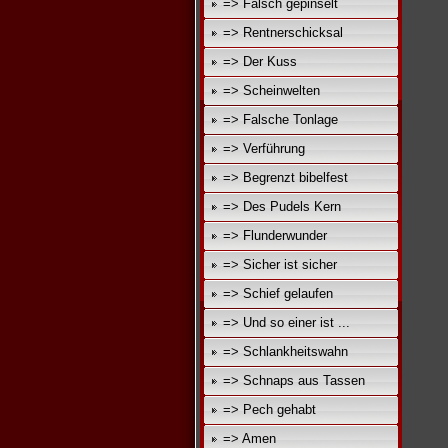
=> Falsch gepinselt
=> Rentnerschicksal
=> Der Kuss
=> Scheinwelten
=> Falsche Tonlage
=> Verführung
=> Begrenzt bibelfest
=> Des Pudels Kern
=> Flunderwunder
=> Sicher ist sicher
=> Schief gelaufen
=> Und so einer ist ...
=> Schlankheitswahn
=> Schnaps aus Tassen
=> Pech gehabt
=> Amen