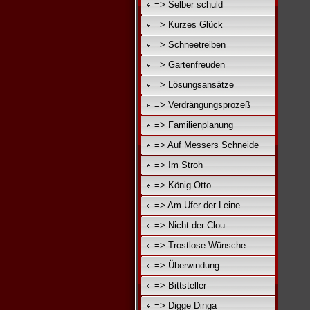
=> Selber schuld
=> Kurzes Glück
=> Schneetreiben
=> Gartenfreuden
=> Lösungsansätze
=> Verdrängungsprozeß
=> Familienplanung
=> Auf Messers Schneide
=> Im Stroh
=> König Otto
=> Am Ufer der Leine
=> Nicht der Clou
=> Trostlose Wünsche
=> Überwindung
=> Bittsteller
=> Digge Dinga