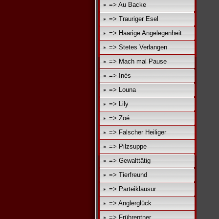
=> Au Backe
=> Trauriger Esel
=> Haarige Angelegenheit
=> Stetes Verlangen
=> Mach mal Pause
=> Inés
=> Louna
=> Lily
=> Zoé
=> Falscher Heiliger
=> Pilzsuppe
=> Gewalttätig
=> Tierfreund
=> Parteiklausur
=> Anglerglück
=> Frührentner