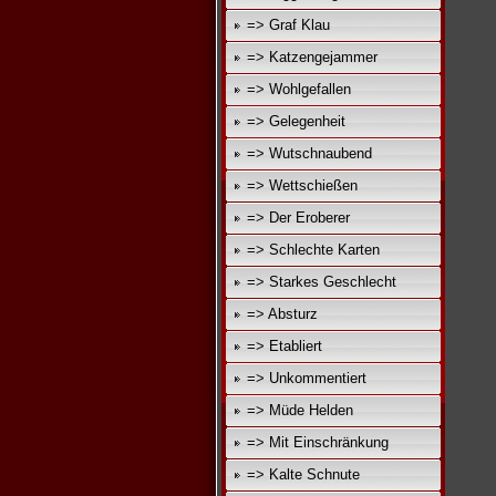
=> Graf Klau
=> Katzengejammer
=> Wohlgefallen
=> Gelegenheit
=> Wutschnaubend
=> Wettschießen
=> Der Eroberer
=> Schlechte Karten
=> Starkes Geschlecht
=> Absturz
=> Etabliert
=> Unkommentiert
=> Müde Helden
=> Mit Einschränkung
=> Kalte Schnute