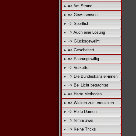
=> Am Strand
=> Gewissensnot
=> Sportlich
=> Auch eine Lösung
=> Glücksgeweiht
=> Gescheitert
=> Paarungswillig
=> Verkettet
=> Die Bundeskanzler-innen
=> Bei Licht betrachtet
=> Harte Methoden
=> Wicken zum erquicken
=> Reife Damen
=> Nimm zwei
=> Keine Tricks