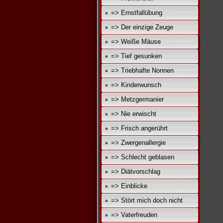
=> Ernstfallübung
=> Der einzige Zeuge
=> Weiße Mäuse
=> Tief gesunken
=> Triebhafte Nonnen
=> Kinderwunsch
=> Metzgermanier
=> Nie erwischt
=> Frisch angerührt
=> Zwergenallergie
=> Schlecht geblasen
=> Diätvorschlag
=> Einblicke
=> Stört mich doch nicht
=> Vaterfreuden