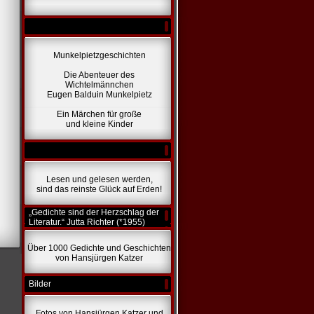
Munkelpietzgeschichten
Die Abenteuer des
Wichtelmännchen
Eugen Balduin Munkelpietz
Ein Märchen für große
und kleine Kinder
Lesen und gelesen werden,
sind das reinste Glück auf Erden!
„Gedichte sind der Herzschlag der
Literatur.“ Jutta Richter (*1955)
Über 1000 Gedichte und Geschichten
von Hansjürgen Katzer
Bilder
Fotos von Hansjürgen Katzer und