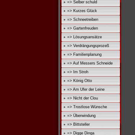
=> Selber schuld
=> Kurzes Glück
=> Schneetreiben
=> Gartenfreuden
=> Lösungsansätze
=> Verdrängungsprozeß
=> Familienplanung
=> Auf Messers Schneide
=> Im Stroh
=> König Otto
=> Am Ufer der Leine
=> Nicht der Clou
=> Trostlose Wünsche
=> Überwindung
=> Bittsteller
=> Digge Dinga