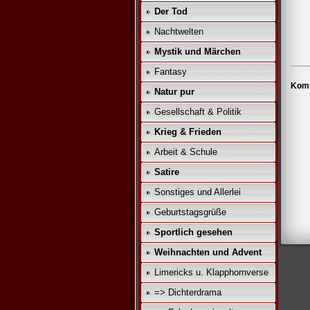
Der Tod
Nachtwelten
Mystik und Märchen
Fantasy
Komm
Natur pur
Gesellschaft & Politik
Krieg & Frieden
Arbeit & Schule
Satire
Sonstiges und Allerlei
Geburtstagsgrüße
Sportlich gesehen
Weihnachten und Advent
Limericks u. Klapphornverse
=> Dichterdrama