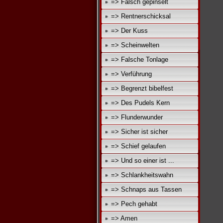
=> Falsch gepinselt
=> Rentnerschicksal
=> Der Kuss
=> Scheinwelten
=> Falsche Tonlage
=> Verführung
=> Begrenzt bibelfest
=> Des Pudels Kern
=> Flunderwunder
=> Sicher ist sicher
=> Schief gelaufen
=> Und so einer ist ...
=> Schlankheitswahn
=> Schnaps aus Tassen
=> Pech gehabt
=> Amen