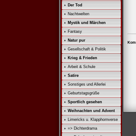
Der Tod
Nachtwelten
Mystik und Märchen
Fantasy
Natur pur
Komm
Gesellschaft & Politik
Krieg & Frieden
Arbeit & Schule
Satire
Sonstiges und Allerlei
Geburtstagsgrüße
Sportlich gesehen
Weihnachten und Advent
Limericks u. Klapphornverse
=> Dichterdrama