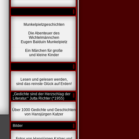
Munkelpietzgeschichten
Die Abenteuer des
Wichtelmännchen
Eugen Balduin Munkelpietz
Ein Märchen für große
und kleine Kinder
Lesen und gelesen werden,
sind das reinste Glück auf Erden!
„Gedichte sind der Herzschlag der
Literatur.“ Jutta Richter (*1955)
Über 1000 Gedichte und Geschichten
von Hansjürgen Katzer
Bilder
Fotos von Hansjürgen Katzer und