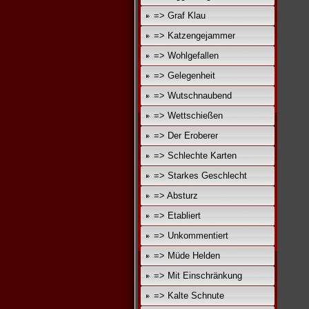
=> Graf Klau
=> Katzengejammer
=> Wohlgefallen
=> Gelegenheit
=> Wutschnaubend
=> Wettschießen
=> Der Eroberer
=> Schlechte Karten
=> Starkes Geschlecht
=> Absturz
=> Etabliert
=> Unkommentiert
=> Müde Helden
=> Mit Einschränkung
=> Kalte Schnute