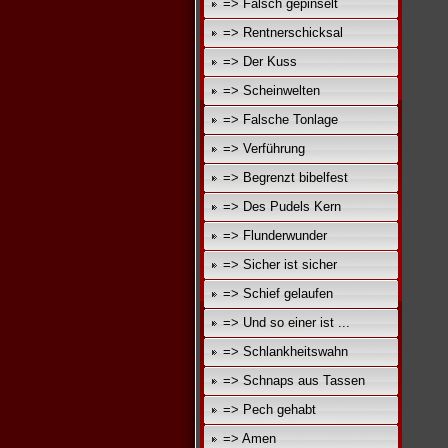
=> Falsch gepinselt
=> Rentnerschicksal
=> Der Kuss
=> Scheinwelten
=> Falsche Tonlage
=> Verführung
=> Begrenzt bibelfest
=> Des Pudels Kern
=> Flunderwunder
=> Sicher ist sicher
=> Schief gelaufen
=> Und so einer ist ...
=> Schlankheitswahn
=> Schnaps aus Tassen
=> Pech gehabt
=> Amen