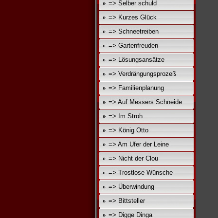
=> Selber schuld
=> Kurzes Glück
=> Schneetreiben
=> Gartenfreuden
=> Lösungsansätze
=> Verdrängungsprozeß
=> Familienplanung
=> Auf Messers Schneide
=> Im Stroh
=> König Otto
=> Am Ufer der Leine
=> Nicht der Clou
=> Trostlose Wünsche
=> Überwindung
=> Bittsteller
=> Digge Dinga