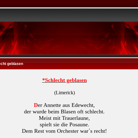
echt geblasen
*Schlecht geblasen
(Limerick)
D
er Annette aus Edewecht,
der wurde beim Blasen oft schlecht.
Meist mit Trauerlaune,
spielt sie die Posaune.
Dem Rest vom Orchester war´s recht!