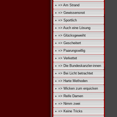
=> Am Strand
=> Gewissensnot
=> Sportlich
=> Auch eine Lösung
=> Glücksgeweiht
=> Gescheitert
=> Paarungswillig
=> Verkettet
=> Die Bundeskanzler-innen
=> Bei Licht betrachtet
=> Harte Methoden
=> Wicken zum erquicken
=> Reife Damen
=> Nimm zwei
=> Keine Tricks