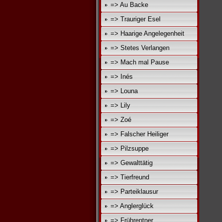
=> Au Backe
=> Trauriger Esel
=> Haarige Angelegenheit
=> Stetes Verlangen
=> Mach mal Pause
=> Inés
=> Louna
=> Lily
=> Zoé
=> Falscher Heiliger
=> Pilzsuppe
=> Gewalttätig
=> Tierfreund
=> Parteiklausur
=> Anglerglück
=> Frührentner