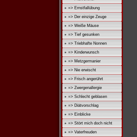
=> Ernstfallübung
=> Der einzige Zeuge
=> Weiße Mäuse
=> Tief gesunken
=> Triebhafte Nonnen
=> Kinderwunsch
=> Metzgermanier
=> Nie erwischt
=> Frisch angerührt
=> Zwergenallergie
=> Schlecht geblasen
=> Diätvorschlag
=> Einblicke
=> Stört mich doch nicht
=> Vaterfreuden