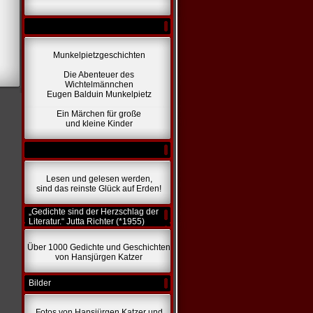
Munkelpietzgeschichten
Die Abenteuer des
Wichtelmännchen
Eugen Balduin Munkelpietz
Ein Märchen für große
und kleine Kinder
Lesen und gelesen werden,
sind das reinste Glück auf Erden!
„Gedichte sind der Herzschlag der
Literatur.“ Jutta Richter (*1955)
Über 1000 Gedichte und Geschichten
von Hansjürgen Katzer
Bilder
Fotos von Hansjürgen Katzer und