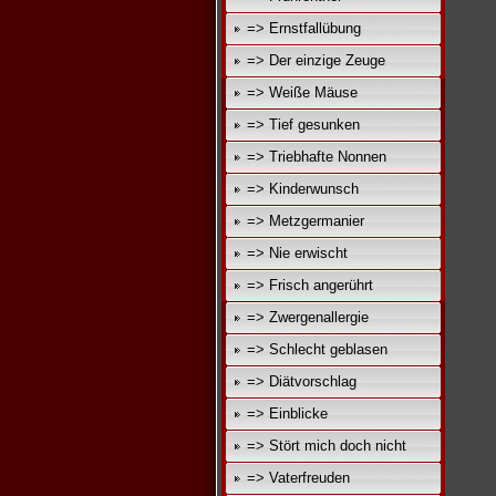
=> Ernstfallübung
=> Der einzige Zeuge
=> Weiße Mäuse
=> Tief gesunken
=> Triebhafte Nonnen
=> Kinderwunsch
=> Metzgermanier
=> Nie erwischt
=> Frisch angerührt
=> Zwergenallergie
=> Schlecht geblasen
=> Diätvorschlag
=> Einblicke
=> Stört mich doch nicht
=> Vaterfreuden