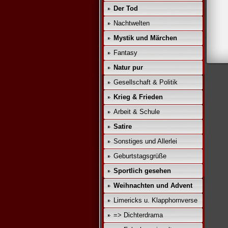
Der Tod
Nachtwelten
Mystik und Märchen
Fantasy
Natur pur
Gesellschaft & Politik
Krieg & Frieden
Arbeit & Schule
Satire
Sonstiges und Allerlei
Geburtstagsgrüße
Sportlich gesehen
Weihnachten und Advent
Limericks u. Klapphornverse
=> Dichterdrama