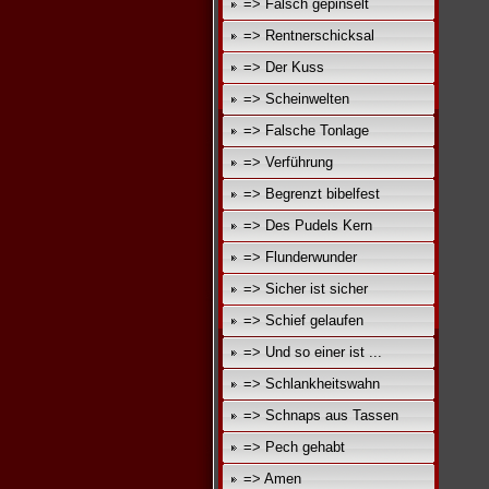
=> Falsch gepinselt
=> Rentnerschicksal
=> Der Kuss
=> Scheinwelten
=> Falsche Tonlage
=> Verführung
=> Begrenzt bibelfest
=> Des Pudels Kern
=> Flunderwunder
=> Sicher ist sicher
=> Schief gelaufen
=> Und so einer ist ...
=> Schlankheitswahn
=> Schnaps aus Tassen
=> Pech gehabt
=> Amen