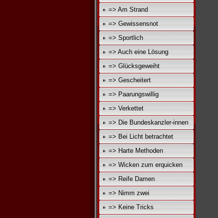
=> Am Strand
=> Gewissensnot
=> Sportlich
=> Auch eine Lösung
=> Glücksgeweiht
=> Gescheitert
=> Paarungswillig
=> Verkettet
=> Die Bundeskanzler-innen
=> Bei Licht betrachtet
=> Harte Methoden
=> Wicken zum erquicken
=> Reife Damen
=> Nimm zwei
=> Keine Tricks