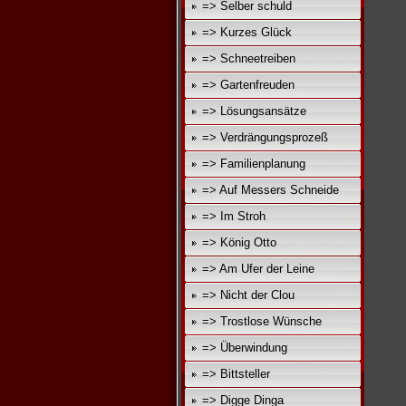
=> Selber schuld
=> Kurzes Glück
=> Schneetreiben
=> Gartenfreuden
=> Lösungsansätze
=> Verdrängungsprozeß
=> Familienplanung
=> Auf Messers Schneide
=> Im Stroh
=> König Otto
=> Am Ufer der Leine
=> Nicht der Clou
=> Trostlose Wünsche
=> Überwindung
=> Bittsteller
=> Digge Dinga