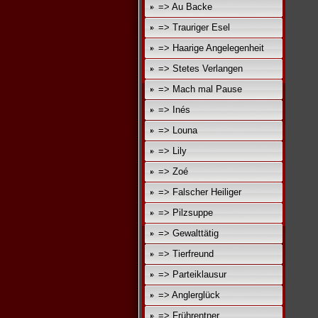
=> Au Backe
=> Trauriger Esel
=> Haarige Angelegenheit
=> Stetes Verlangen
=> Mach mal Pause
=> Inés
=> Louna
=> Lily
=> Zoé
=> Falscher Heiliger
=> Pilzsuppe
=> Gewalttätig
=> Tierfreund
=> Parteiklausur
=> Anglerglück
=> Frührentner