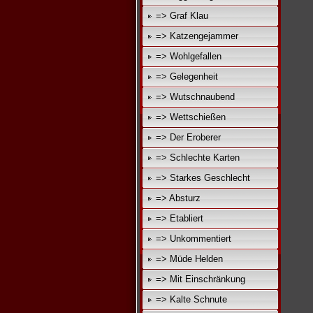
=> Graf Klau
=> Katzengejammer
=> Wohlgefallen
=> Gelegenheit
=> Wutschnaubend
=> Wettschießen
=> Der Eroberer
=> Schlechte Karten
=> Starkes Geschlecht
=> Absturz
=> Etabliert
=> Unkommentiert
=> Müde Helden
=> Mit Einschränkung
=> Kalte Schnute