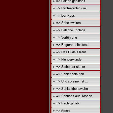
=> Falsch gepinselt
=> Rentnerschicksal
=> Der Kuss
=> Scheinwelten
=> Falsche Tonlage
=> Verführung
=> Begrenzt bibelfest
=> Des Pudels Kern
=> Flunderwunder
=> Sicher ist sicher
=> Schief gelaufen
=> Und so einer ist ...
=> Schlankheitswahn
=> Schnaps aus Tassen
=> Pech gehabt
=> Amen