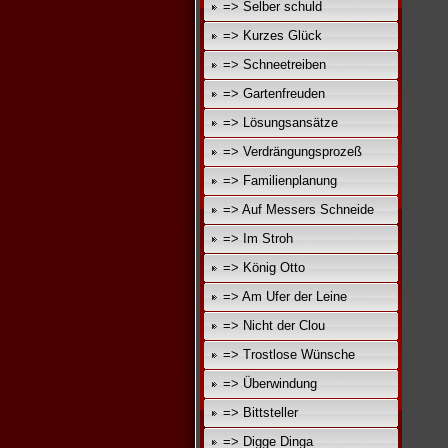
=> Selber schuld
=> Kurzes Glück
=> Schneetreiben
=> Gartenfreuden
=> Lösungsansätze
=> Verdrängungsprozeß
=> Familienplanung
=> Auf Messers Schneide
=> Im Stroh
=> König Otto
=> Am Ufer der Leine
=> Nicht der Clou
=> Trostlose Wünsche
=> Überwindung
=> Bittsteller
=> Digge Dinga