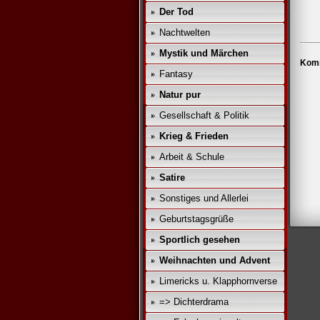
Der Tod
Nachtwelten
Mystik und Märchen
Komm
Fantasy
Natur pur
Gesellschaft & Politik
Krieg & Frieden
Arbeit & Schule
Satire
Sonstiges und Allerlei
Geburtstagsgrüße
Sportlich gesehen
Weihnachten und Advent
Limericks u. Klapphornverse
=> Dichterdrama