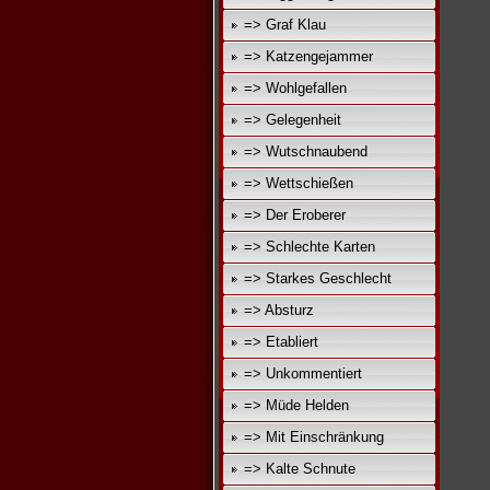
=> Graf Klau
=> Katzengejammer
=> Wohlgefallen
=> Gelegenheit
=> Wutschnaubend
=> Wettschießen
=> Der Eroberer
=> Schlechte Karten
=> Starkes Geschlecht
=> Absturz
=> Etabliert
=> Unkommentiert
=> Müde Helden
=> Mit Einschränkung
=> Kalte Schnute