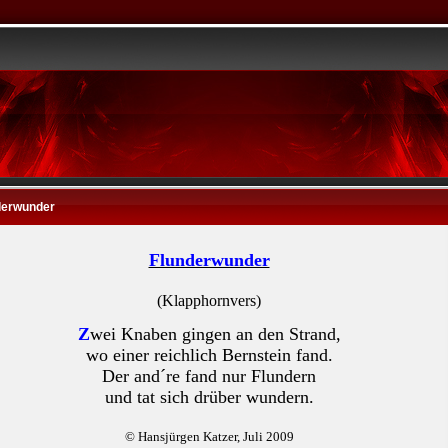
derwunder
Flunderwunder
(Klapphornvers)
Z
wei Knaben gingen an den Strand,
wo einer reichlich Bernstein fand.
Der and´re fand nur Flundern
und tat sich drüber wundern.
© Hansjürgen Katzer, Juli 2009