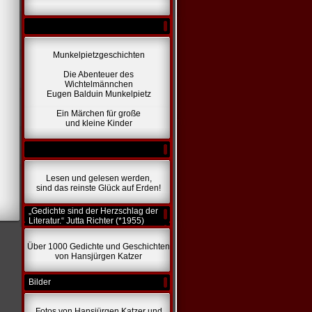
Munkelpietzgeschichten
Die Abenteuer des
Wichtelmännchen
Eugen Balduin Munkelpietz
Ein Märchen für große
und kleine Kinder
Lesen und gelesen werden,
sind das reinste Glück auf Erden!
„Gedichte sind der Herzschlag der
Literatur.“ Jutta Richter (*1955)
Über 1000 Gedichte und Geschichten
von Hansjürgen Katzer
Bilder
Fotos von Hansjürgen Katzer und