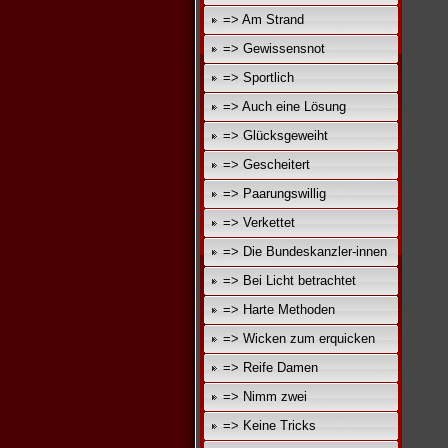
=> Am Strand
=> Gewissensnot
=> Sportlich
=> Auch eine Lösung
=> Glücksgeweiht
=> Gescheitert
=> Paarungswillig
=> Verkettet
=> Die Bundeskanzler-innen
=> Bei Licht betrachtet
=> Harte Methoden
=> Wicken zum erquicken
=> Reife Damen
=> Nimm zwei
=> Keine Tricks