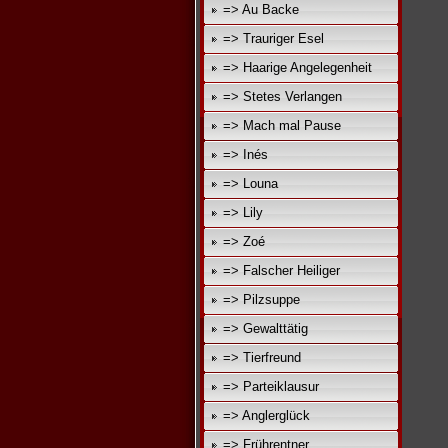
=> Au Backe
=> Trauriger Esel
=> Haarige Angelegenheit
=> Stetes Verlangen
=> Mach mal Pause
=> Inés
=> Louna
=> Lily
=> Zoé
=> Falscher Heiliger
=> Pilzsuppe
=> Gewalttätig
=> Tierfreund
=> Parteiklausur
=> Anglerglück
=> Frührentner