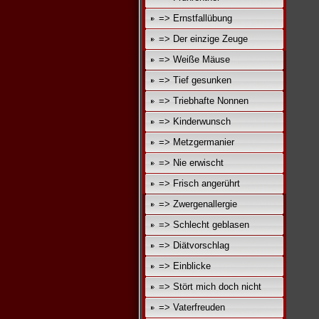
=> Ernstfallübung
=> Der einzige Zeuge
=> Weiße Mäuse
=> Tief gesunken
=> Triebhafte Nonnen
=> Kinderwunsch
=> Metzgermanier
=> Nie erwischt
=> Frisch angerührt
=> Zwergenallergie
=> Schlecht geblasen
=> Diätvorschlag
=> Einblicke
=> Stört mich doch nicht
=> Vaterfreuden