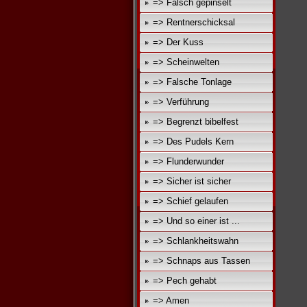
=> Falsch gepinselt
=> Rentnerschicksal
=> Der Kuss
=> Scheinwelten
=> Falsche Tonlage
=> Verführung
=> Begrenzt bibelfest
=> Des Pudels Kern
=> Flunderwunder
=> Sicher ist sicher
=> Schief gelaufen
=> Und so einer ist ...
=> Schlankheitswahn
=> Schnaps aus Tassen
=> Pech gehabt
=> Amen