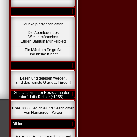
Munkelpietzgeschichten
Die Abenteuer des
Wichtelmännchen
Eugen Balduin Munkelpietz
Ein Märchen für große
und kleine Kinder
Lesen und gelesen werden,
sind das reinste Glück auf Erden!
„Gedichte sind der Herzschlag der
Literatur.“ Jutta Richter (*1955)
Über 1000 Gedichte und Geschichten
von Hansjürgen Katzer
Bilder
Fotos von Hansjürgen Katzer und