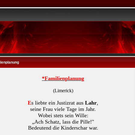
lienplanung
*Familienplanung
(Limerick)
E
s liebte ein Justizrat aus
Lahr
,
seine Frau viele Tage im Jahr.
Wobei stets sein Wille:
„Ach Schatz, lass die Pille!"
Bedeutend die Kinderschar war.