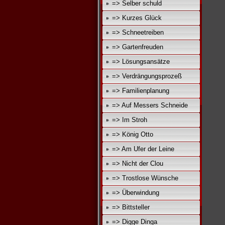
=> Selber schuld
=> Kurzes Glück
=> Schneetreiben
=> Gartenfreuden
=> Lösungsansätze
=> Verdrängungsprozeß
=> Familienplanung
=> Auf Messers Schneide
=> Im Stroh
=> König Otto
=> Am Ufer der Leine
=> Nicht der Clou
=> Trostlose Wünsche
=> Überwindung
=> Bittsteller
=> Digge Dinga