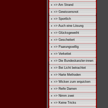
=> Am Strand
=> Gewissensnot
=> Sportlich
=> Auch eine Lösung
=> Glücksgeweiht
=> Gescheitert
=> Paarungswillig
=> Verkettet
=> Die Bundeskanzler-innen
=> Bei Licht betrachtet
=> Harte Methoden
=> Wicken zum erquicken
=> Reife Damen
=> Nimm zwei
=> Keine Tricks