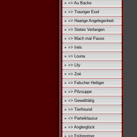
=> Au Backe
=> Trauriger Esel
=> Haarige Angelegenheit
=> Stetes Verlangen
=> Mach mal Pause
=> Inés
=> Louna
=> Lily
=> Zoé
=> Falscher Heiliger
=> Pilzsuppe
=> Gewalttätig
=> Tierfreund
=> Parteiklausur
=> Anglerglück
=> Frührentner