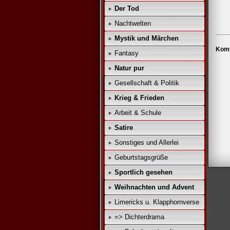
Der Tod
Nachtwelten
Mystik und Märchen
Komm
Fantasy
Natur pur
Gesellschaft & Politik
Krieg & Frieden
Arbeit & Schule
Satire
Sonstiges und Allerlei
Geburtstagsgrüße
Sportlich gesehen
Weihnachten und Advent
Limericks u. Klapphornverse
=> Dichterdrama