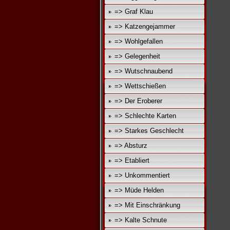
=> Graf Klau
=> Katzengejammer
=> Wohlgefallen
=> Gelegenheit
=> Wutschnaubend
=> Wettschießen
=> Der Eroberer
=> Schlechte Karten
=> Starkes Geschlecht
=> Absturz
=> Etabliert
=> Unkommentiert
=> Müde Helden
=> Mit Einschränkung
=> Kalte Schnute