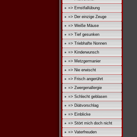
=> Ernstfallübung
=> Der einzige Zeuge
=> Weiße Mäuse
=> Tief gesunken
=> Triebhafte Nonnen
=> Kinderwunsch
=> Metzgermanier
=> Nie erwischt
=> Frisch angerührt
=> Zwergenallergie
=> Schlecht geblasen
=> Diätvorschlag
=> Einblicke
=> Stört mich doch nicht
=> Vaterfreuden