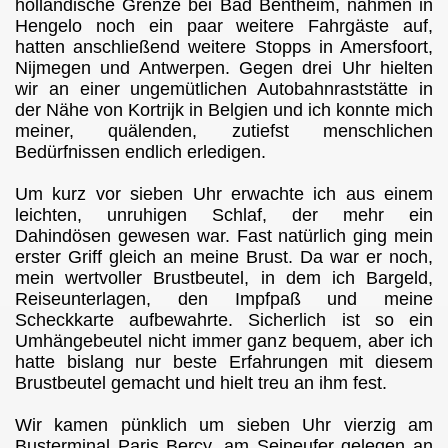
holländische Grenze bei Bad Bentheim, nahmen in
Hengelo noch ein paar weitere Fahrgäste auf,
hatten anschließend weitere Stopps in Amersfoort,
Nijmegen und Antwerpen. Gegen drei Uhr hielten
wir an einer ungemütlichen Autobahnraststätte in
der Nähe von Kortrijk in Belgien und ich konnte mich
meiner, quälenden, zutiefst menschlichen
Bedürfnissen endlich erledigen.
Um kurz vor sieben Uhr erwachte ich aus einem
leichten, unruhigen Schlaf, der mehr ein
Dahindösen gewesen war. Fast natürlich ging mein
erster Griff gleich an meine Brust. Da war er noch,
mein wertvoller Brustbeutel, in dem ich Bargeld,
Reiseunterlagen, den Impfpaß und meine
Scheckkarte aufbewahrte. Sicherlich ist so ein
Umhängebeutel nicht immer ganz bequem, aber ich
hatte bislang nur beste Erfahrungen mit diesem
Brustbeutel gemacht und hielt treu an ihm fest.
Wir kamen pünklich um sieben Uhr vierzig am
Busterminal Paris Bercy, am Seineufer gelegen an