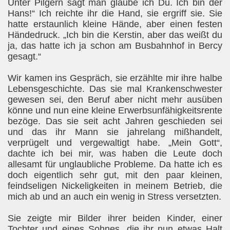
Unter Pilgern sagt man glaube ich Du. Ich bin der
Hans!“ Ich reichte ihr die Hand, sie ergriff sie. Sie
hatte erstaunlich kleine Hände, aber einen festen
Händedruck. „Ich bin die Kerstin, aber das weißt du
ja, das hatte ich ja schon am Busbahnhof in Bercy
gesagt.“
Wir kamen ins Gespräch, sie erzählte mir ihre halbe
Lebensgeschichte. Das sie mal Krankenschwester
gewesen sei, den Beruf aber nicht mehr ausüben
könne und nun eine kleine Erwerbsunfähigkeitsrente
bezöge. Das sie seit acht Jahren geschieden sei
und das ihr Mann sie jahrelang mißhandelt,
verprügelt und vergewaltigt habe. „Mein Gott“,
dachte ich bei mir, was haben die Leute doch
allesamt für unglaubliche Probleme. Da hatte ich es
doch eigentlich sehr gut, mit den paar kleinen,
feindseligen Nickeligkeiten in meinem Betrieb, die
mich ab und an auch ein wenig in Stress versetzten.
Sie zeigte mir Bilder ihrer beiden Kinder, einer
Tochter und eines Sohnes, die ihr nun etwas Halt