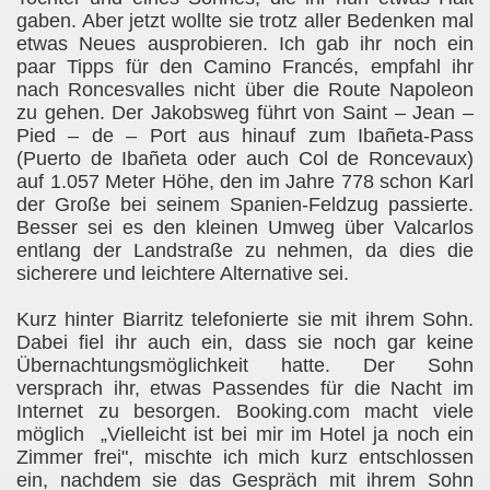
gaben. Aber jetzt wollte sie trotz aller Bedenken mal
etwas Neues ausprobieren. Ich gab ihr noch ein
paar Tipps für den Camino Francés, empfahl ihr
nach Roncesvalles nicht über die Route Napoleon
zu gehen. Der Jakobsweg führt von Saint – Jean –
Pied – de – Port aus hinauf zum Ibañeta-Pass
(Puerto de Ibañeta oder auch Col de Roncevaux)
auf 1.057 Meter Höhe, den im Jahre 778 schon Karl
der Große bei seinem Spanien-Feldzug passierte.
Besser sei es den kleinen Umweg über Valcarlos
entlang der Landstraße zu nehmen, da dies die
sicherere und leichtere Alternative sei.
Kurz hinter Biarritz telefonierte sie mit ihrem Sohn.
Dabei fiel ihr auch ein, dass sie noch gar keine
Übernachtungsmöglichkeit hatte. Der Sohn
versprach ihr, etwas Passendes für die Nacht im
Internet zu besorgen. Booking.com macht viele
möglich
„Vielleicht ist bei mir im Hotel ja noch ein
Zimmer frei", mischte ich mich kurz entschlossen
ein, nachdem sie das Gespräch mit ihrem Sohn