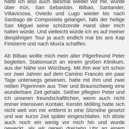
hatte ich also auch diesmal wieder vor mir, würde
über Irún, San Sebastián, Bilbao, Santander,
Villaviciosa, Oviedo und Lugo wieder bis nach
Santiago de Compostela gelangen, falls der heilige
San Miguel seine schützende Hand über mich
halten würde. Und vielleicht würde ich es auf meiner
diesjährigen Tour ja auch endlich mal bis ans Kap
Finisterre und nach Muxía schaffen.
Ab Bilbao wollte mich mein alter Pilgerfreund Peter
begleiten, Stationsarzt an einem großen Klinikum,
aus der Nähe von Würzburg. Mit ihm war ich schon
vor zwei Jahren auf dem Camino Francés ein paar
Tage unterwegs gewesen, hatte mit ihm und zwei
netten Pigerinnen aus Trier und Braunschweig eine
wunderbare Zeit gehabt. Seither pflegten Peter und
ich unseren freundschaftlichen, wenn auch nicht
immer intensiven Kontakt.
Kerstin Mölling hatte sich
nicht weit von mir entfernt in eine Sitzreihe gesetzt
und war kurze Zeit später eingeschlafen. Ich döste
auch noch ein wenig vor mich hin und wurde
geweckt, als wir gegen dreizehn Uhr an einem