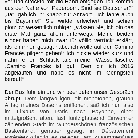
vor und streckte mir die Hand entgegen. Ich komme
aus der Nähe von Paderborn. Sind sie Deutscher?“
„Ja“, gab ich ihr knapp zur Antwort. „Ich fahre auch
bis Bayonne!“ Sie wirkte erleichert und schien
plötzlich wesentlich ruhiger. „Wissen Sie, ich bin das
erste Mal ganz allein unterwegs. Meine beiden
Kinder haben mich zwar für völlig verrückt erklärt,
als ich ihnen gesagt habe, ich wolle auf den Camino
Francés pilgern gehen!“ Ich nickte wieder kurz und
nahm einen Schluck aus meiner Wasserflasche.
„Camino Francés ist gut. Den bin ich 2016
abgelaufen und habe es nicht im Geringsten
bereut!“
Der Bus fuhr ein und wir beendeten unser Gespräch
abrupt.
Dem langweiligen, oft monotonen, grauen
Alltag meines Daseins entflohen, saß ich nun also
im Flixbus von Paris nach Bayonne, einer
mittelgroßen, alten, fast fünfzigtausend Einwohner
zählenden Stadt im wunderschönen französischen
Baskenland, genauer gesagt im Département
Pyrénées-Atlantiques gelegen, am Zusammenfluss