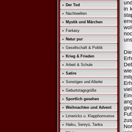
und
Der Tod
in 
Nachtwelten
sta
err
Mystik und Märchen
wol
Fantasy
no
Natur pur
uns
Gesellschaft & Politik
Di
Krieg & Frieden
Erh
Deb
Arbeit & Schule
wie
Satire
mit
Sonstiges und Allerlei
Erh
vie
Geburtstagsgrüße
Ein
Sportlich gesehen
an
gin
Weihnachten und Advent
Fuß
Limericks u. Klapphornverse
zus
Haiku, Senryū, Tanka
No