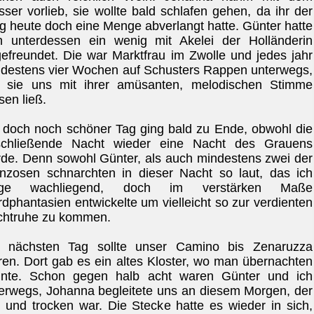
ser vorlieb, sie wollte bald schlafen gehen, da ihr der
 heute doch eine Menge abverlangt hatte. Günter hatte
h unterdessen ein wenig mit Akelei der Holländerin
efreundet. Die war Marktfrau im Zwolle und jedes jahr
destens vier Wochen auf Schusters Rappen unterwegs,
 sie uns mit ihrer amüsanten, melodischen Stimme
sen ließ.
 doch noch schöner Tag ging bald zu Ende, obwohl die
schließende Nacht wieder eine Nacht des Grauens
de. Denn sowohl Günter, als auch mindestens zwei der
nzosen schnarchten in dieser Nacht so laut, das ich
nge wachliegend, doch im verstärken Maße
dphantasien entwickelte um vielleicht so zur verdienten
chtruhe zu kommen.
 nächsten Tag sollte unser Camino bis Zenaruzza
ren. Dort gab es ein altes Kloster, wo man übernachten
nnte. Schon gegen halb acht waren Günter und ich
erwegs, Johanna begleitete uns an diesem Morgen, der
l und trocken war. Die Stecke hatte es wieder in sich,