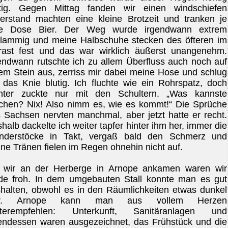
ftig. Gegen Mittag fanden wir einen windschiefen
erstand machten eine kleine Brotzeit und tranken je
ne Dose Bier.
Der Weg wurde irgendwann extrem
lammig und meine Halbschuhe stecken des öfteren im
ast fest und das war wirklich äußerst unangenehm.
endwann rutschte ich zu allem Überfluss auch noch auf
em Stein aus, zerriss mir dabei meine Hose und schlug
 das Knie blutig. Ich fluchte wie ein Rohrspatz, doch
nter zuckte nur mit den Schultern. „Was kannste
hen? Nix! Also nimm es, wie es kommt!“ Die Sprüche
 Sachsen nervten manchmal, aber jetzt hatte er recht.
halb dackelte ich weiter tapfer hinter ihm her, immer die
nderstöcke in Takt, vergaß bald den Schmerz und
ne Tränen fielen im Regen ohnehin nicht auf.
 wir an der Herberge in Arnope ankamen waren wir
de froh. In dem umgebauten Stall konnte man es gut
halten, obwohl es in den Räumlichkeiten etwas dunkel
r. Arnope kann man aus vollem Herzen
iterempfehlen: Unterkunft, Sanitäranlagen und
ndessen waren ausgezeichnet, das Frühstück und die