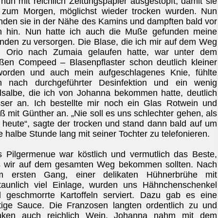
 nun mit reichlich Zeitungspapier ausgestopft, damit sie
 zum Morgen, möglichst wieder trocken wurden. Nun
nden sie in der Nähe des Kamins und dampften bald vor
h hin. Nun hatte ich auch die Muße gefunden meine
den zu versorgen. Die Blase, die ich mir auf dem Weg
n Orio nach Zumaia gelaufen hatte, war unter dem
ßen Compeed – Blasenpflaster schon deutlich kleiner
orden und auch mein aufgeschlagenes Knie, fühlte
h nach durchgeführter Desinfektion und ein wenig
lsalbe, die ich von Johanna bekommen hatte, deutlich
ser an. Ich bestellte mir noch ein Glas Rotwein und
eß mit Günther an. „Nie soll es uns schlechter gehen, als
 heute“, sagte der trocken und stand dann bald auf um
e halbe Stunde lang mit seiner Tochter zu telefonieren.
 Pilgermenue war köstlich und vermutlich das Beste,
 wir auf dem gesamten Weg bekommen sollten. Nach
m ersten Gang, einer delikaten Hühnerbrühe mit
taunlich viel Einlage, wurden uns Hähnchenschenkel
 geschmorrte Kartoffeln serviert. Dazu gab es eine
tige Sauce. Die Franzosen langten ordentlich zu und
anken auch reichlich Wein. Johanna nahm mit dem