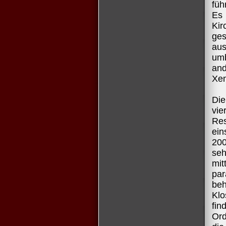
füh
Es 
Kir
ge
au
um
and
Xem
Di
vi
Res
ein
200
seh
mit
par
beh
Klo
fin
Ord