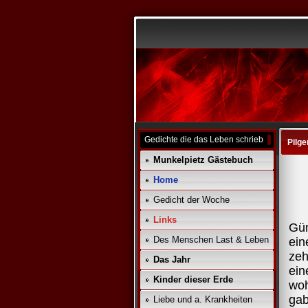
Gedichte die das Leben schrieb
Pilge
Munkelpietz Gästebuch
Home
Gedicht der Woche
Links
Gün
Des Menschen Last & Leben
ein
zeh
Das Jahr
ein
Kinder dieser Erde
woh
gab
Liebe und a. Krankheiten