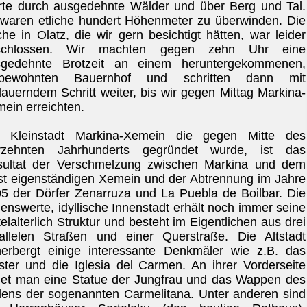
rte durch ausgedehnte Wälder und über Berg und Tal.
waren etliche hundert Höhenmeter zu überwinden. Die
che in Olatz, die wir gern besichtigt hätten, war leider
schlossen. Wir machten gegen zehn Uhr eine
sgedehnte Brotzeit an einem heruntergekommenen,
bewohnten Bauernhof und schritten dann mit
auerndem Schritt weiter, bis wir gegen Mittag Markina-
ein erreichten.
e Kleinstadt Markina-Xemein die gegen Mitte des
erzehnten Jahrhunderts gegründet wurde, ist das
ultat der Verschmelzung zwischen Markina und dem
st eigenständigen Xemein und der Abtrennung im Jahre
5 der Dörfer Zenarruza und La Puebla de Boilbar.
Die
enswerte, idyllische Innenstadt erhält noch immer seine
telalterlich Struktur und besteht im Eigentlichen aus drei
allelen Straßen und einer Querstraße. Die Altstadt
erbergt einige interessante Denkmäler wie z.B. das
ster und die Iglesia del Carmen. An ihrer Vorderseite
det man eine Statue der Jungfrau und das Wappen des
ens der sogenannten Carmelitana. Unter anderen sind