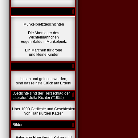
Munkelpietzgeschichten
Die Abenteuer des
Wichtelmännchen
Eugen Balduin Munkelpietz
Ein Märchen für große
und kleine Kinder
Lesen und gelesen werden,
sind das reinste Glück auf Erden!
„Gedichte sind der Herzschlag der
Literatur.“ Jutta Richter (*1955)
Über 1000 Gedichte und Geschichten
von Hansjürgen Katzer
Bilder
Fotos von Hansjürgen Katzer und