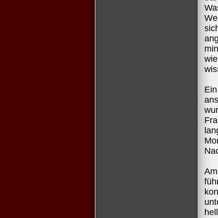
Was
Weg
sic
ang
min
wie
wis
Ein
an
wur
Fra
la
Mor
Na
Am
füh
ko
unt
hel