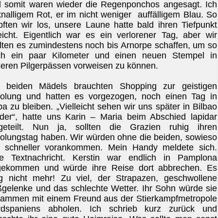
 somit waren wieder die Regenponchos angesagt. Ich
knalligem Rot, er im nicht weniger
auffälligem Blau. So
pften wir los, unsere Laune hatte bald ihren Tiefpunkt
eicht. Eigentlich war es ein verlorener Tag, aber wir
lten es zumindestens noch bis Arnorpe schaffen, um so
ch ein paar Kilometer und einen neuen Stempel in
eren Pilgerpässen vorweisen zu können.
e beiden Mädels brauchten Shopping zur geistigen
olung und hatten es vorgezogen, noch einen Tag in
a zu bleiben. „Vielleicht sehen wir uns später in Bilbao
der“, hatte uns Karin – Maria beim Abschied lapidar
geteilt. Nun ja, sollten die Grazien ruhig ihren
olungstag haben. Wir würden ohne die beiden, sowieso
l schneller vorankommen.
Mein Handy meldete sich.
e Textnachricht. Kerstin war endlich in Pamplona
gekommen und würde ihre Reise dort abbrechen. Es
g nicht mehr! Zu viel, der Strapazen, geschwollene
gelenke und das schlechte Wetter. Ihr Sohn würde sie
ammen mit einem Freund aus der Stierkampfmetropole
rdspaniens abholen. Ich schrieb kurz zurück und