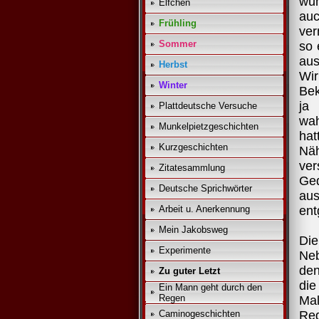
wün
Elfchen
auc
Frühling
ver
Sommer
so 
aus
Herbst
Wir
Winter
Bek
ja
Plattdeutsche Versuche
wah
Munkelpietzgeschichten
hat
Kurzgeschichten
Näh
ver
Zitatesammlung
Ge
Deutsche Sprichwörter
au
Arbeit u. Anerkennung
ent
Mein Jakobsweg
Di
Experimente
Neb
den
Zu guter Letzt
die
Ein Mann geht durch den
Regen
Mal
Caminogeschichten
Reg