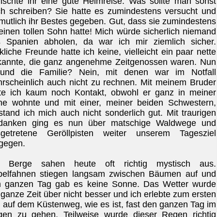
schte ihr eine gute Heimreise. Was sollte man sonst
h schreiben? Sie hatte es zumindestens versucht und
mutlich ihr Bestes gegeben. Gut, dass sie zumindestens
einen tollen Sohn hatte! Mich würde sicherlich niemand
 Spanien abholen, da war ich mir ziemlich sicher.
kliche Freunde hatte ich keine, vielleicht ein paar nette
annte, die ganz angenehme Zeitgenossen waren. Nun
 und die Familie? Nein, mit denen war im Notfall
rscheinlich auch nicht zu rechnen. Mit meinem Bruder
te ich kaum noch Kontakt, obwohl er ganz in meiner
e wohnte und mit einer, meiner beiden Schwestern,
stand ich mich auch nicht sonderlich gut. Mit traurigen
danken ging es nun über matschige Waldwege und
sgetretene Geröllpisten weiter unserem Tagesziel
gegen.
e Berge sahen heute oft richtig mystisch aus.
elfahnen stiegen langsam zwischen Bäumen auf und
 ganzen Tag gab es keine Sonne. Das Wetter wurde
 ganze Zeit über nicht besser und ich erlebte zum ersten
 auf dem Küstenweg, wie es ist, fast den ganzen Tag im
en zu gehen. Teilweise wurde dieser Regen richtig