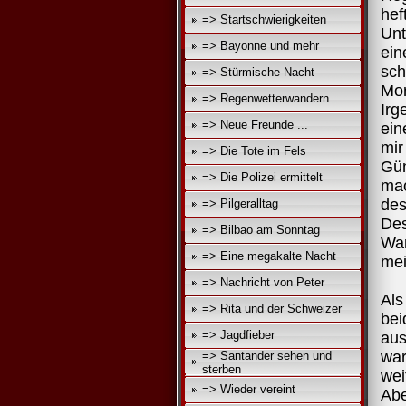
he
=> Startschwierigkeiten
Unt
=> Bayonne und mehr
ei
sch
=> Stürmische Nacht
Mor
=> Regenwetterwandern
Irg
=> Neue Freunde ...
ein
mir
=> Die Tote im Fels
Gü
=> Die Polizei ermittelt
mac
des
=> Pilgeralltag
Des
=> Bilbao am Sonntag
Wa
=> Eine megakalte Nacht
mei
=> Nachricht von Peter
Als
=> Rita und der Schweizer
bei
=> Jagdfieber
aus
wa
=> Santander sehen und
sterben
we
=> Wieder vereint
Abe