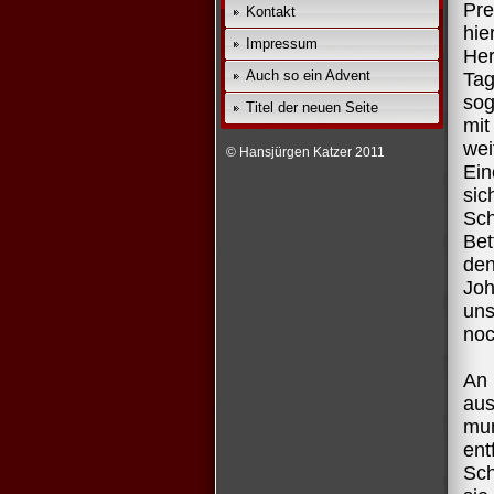
Pre
Kontakt
hi
Impressum
Her
Auch so ein Advent
Tag
sog
Titel der neuen Seite
mi
wei
© Hansjürgen Katzer 2011
Ein
sic
Sc
Bet
den
Joh
uns
noc
An 
au
mun
ent
Sch