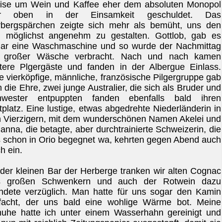
ise um Wein und Kaffee eher dem absoluten Monopol
er oben in der Einsamkeit geschuldet. Das
bergspärchen zeigte sich mehr als bemüht, uns den
 möglichst angenehm zu gestalten. Gottlob, gab es
ar eine Waschmaschine und so wurde der Nachmittag
t großer Wäsche verbracht. Nach und nach kamen
tere Plgergäste und fanden in der Albergue Einlass.
e vierköpfige, männliche, französische Pilgergruppe gab
h die Ehre, zwei junge Australier, die sich als Bruder und
hwester entpuppten fanden ebenfalls bald ihren
tplatz. Eine lustige, etwas abgedrehte Niederländerin in
 Vierzigern, mit dem wunderschönen Namen Akelei und
anna, die betagte, aber durchtrainierte Schweizerin, die
 schon in Orio begegnet wa, kehrten gegen Abend auch
h ein.
der kleinen Bar der Herberge tranken wir alten Cognac
s großen Schwenkern und auch der Rotwein dazu
dete verzüglich. Man hatte für uns sogar den Kamin
facht, der uns bald eine wohlige Wärme bot. Meine
uhe hatte ich unter einem Wasserhahn gereinigt und