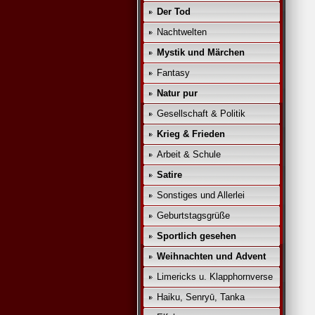
Der Tod
Nachtwelten
Mystik und Märchen
Fantasy
Natur pur
Gesellschaft & Politik
Krieg & Frieden
Arbeit & Schule
Satire
Sonstiges und Allerlei
Geburtstagsgrüße
Sportlich gesehen
Weihnachten und Advent
Limericks u. Klapphornverse
Haiku, Senryū, Tanka