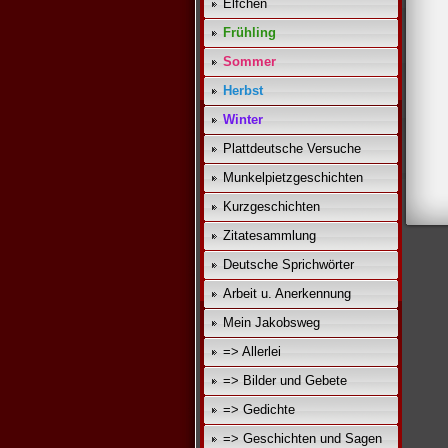
Elfchen
Frühling
Sommer
Herbst
Winter
Plattdeutsche Versuche
Munkelpietzgeschichten
Kurzgeschichten
Zitatesammlung
Deutsche Sprichwörter
Arbeit u. Anerkennung
Mein Jakobsweg
=> Allerlei
=> Bilder und Gebete
=> Gedichte
=> Geschichten und Sagen