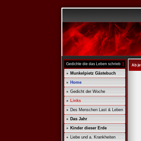
Gedichte die das Leben schrieb
Ab je
Munkelpietz Gästebuch
Home
Gedicht der Woche
Links
Des Menschen Last & Leben
Das Jahr
Kinder dieser Erde
Liebe und a. Krankheiten