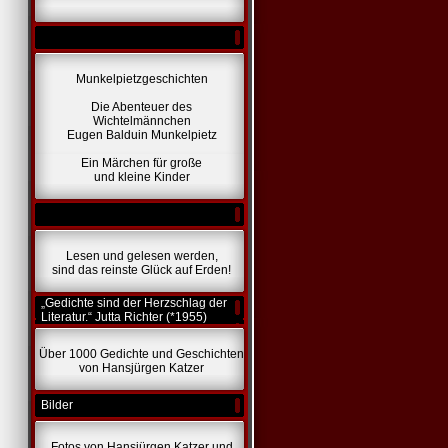
Munkelpietzgeschichten
Die Abenteuer des
Wichtelmännchen
Eugen Balduin Munkelpietz
Ein Märchen für große
und kleine Kinder
Lesen und gelesen werden,
sind das reinste Glück auf Erden!
„Gedichte sind der Herzschlag der
Literatur.“ Jutta Richter (*1955)
Über 1000 Gedichte und Geschichten
von Hansjürgen Katzer
Bilder
Fotos von Hansjürgen Katzer und