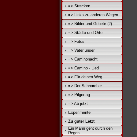
=> Strecken
=> Links zu anderen Wegen
=> Bilder und Gebete (2)
=> Städte und Orte
=> Fotos
=> Vater unser
=> Caminonacht
=> Camino - Lied
=> Für deinen Weg
=> Der Schnarcher
=> Pilgertag
=> Ab jetzt
Experimente
Zu guter Letzt
Ein Mann geht durch den
Regen