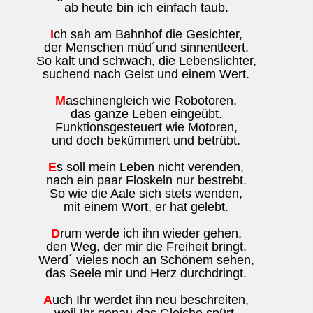
ab heute bin ich einfach taub.
I
ch sah am Bahnhof die Gesichter,
der Menschen müd´und sinnentleert.
So kalt und schwach, die Lebenslichter,
suchend nach Geist und einem Wert.
M
aschinengleich wie Robotoren,
das ganze Leben eingeübt.
Funktionsgesteuert wie Motoren,
und doch bekümmert und betrübt.
E
s soll mein Leben nicht verenden,
nach ein paar Floskeln nur bestrebt.
So wie die Aale sich stets wenden,
mit einem Wort, er hat gelebt.
D
rum werde ich ihn wieder gehen,
den Weg, der mir die Freiheit bringt.
Werd´ vieles noch an Schönem sehen,
das Seele mir und Herz durchdringt.
A
uch Ihr werdet ihn neu beschreiten,